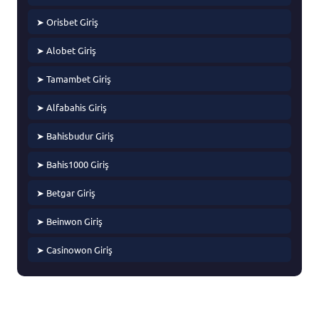
➤ Orisbet Giriş
➤ Alobet Giriş
➤ Tamambet Giriş
➤ Alfabahis Giriş
➤ Bahisbudur Giriş
➤ Bahis1000 Giriş
➤ Betgar Giriş
➤ Beinwon Giriş
➤ Casinowon Giriş