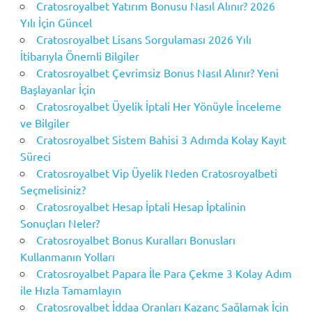
Cratosroyalbet Yatırım Bonusu Nasıl Alınır? 2026
Yılı İçin Güncel
Cratosroyalbet Lisans Sorgulaması 2026 Yılı
İtibarıyla Önemli Bilgiler
Cratosroyalbet Çevrimsiz Bonus Nasıl Alınır? Yeni
Başlayanlar İçin
Cratosroyalbet Üyelik İptali Her Yönüyle İnceleme
ve Bilgiler
Cratosroyalbet Sistem Bahisi 3 Adımda Kolay Kayıt
Süreci
Cratosroyalbet Vip Üyelik Neden Cratosroyalbeti
Seçmelisiniz?
Cratosroyalbet Hesap İptali Hesap İptalinin
Sonuçları Neler?
Cratosroyalbet Bonus Kuralları Bonusları
Kullanmanın Yolları
Cratosroyalbet Papara İle Para Çekme 3 Kolay Adım
ile Hızla Tamamlayın
Cratosroyalbet İddaa Oranları Kazanç Sağlamak İçin