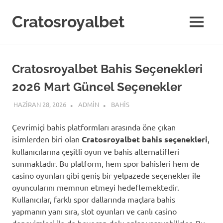
Skip
to
Cratosroyalbet
MENU
content
Cratosroyalbet Bahis Seçenekleri
2026 Mart Güncel Seçenekler
HAZIRAN 28, 2026
ADMIN
BAHIS
Çevrimiçi bahis platformları arasında öne çıkan
isimlerden biri olan
Cratosroyalbet bahis seçenekleri
,
kullanıcılarına çeşitli oyun ve bahis alternatifleri
sunmaktadır. Bu platform, hem spor bahisleri hem de
casino oyunları gibi geniş bir yelpazede seçenekler ile
oyuncularını memnun etmeyi hedeflemektedir.
Kullanıcılar, farklı spor dallarında maçlara bahis
yapmanın yanı sıra, slot oyunları ve canlı casino
deneyimleri ile de heyecan dolu anlar yaşayabilirler. Bu