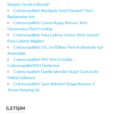
İletişim Tercih Edilmeli?
Cratosroyalbet Blackjack Nasıl Oynanır? Yeni
Başlayanlar İçin
Cratosroyalbet Casino Kayıp Bonusu Yeni
Oyunculara Özel Fırsatlar
Cratosroyalbet Para Çekme Süresi 2026 Güncel
Para Çekme Bilgileri
Cratosroyalbet SSL Sertifikası Yeni Kullanıcılar İçin
Avantajlar
Cratosroyalbet 943 Yeni Fırsatlar –
Cratosroyalbet943 Üyelerine
Cratosroyalbet Üyelik İşlemleri Kayıt Sürecinde
Dikkat Edilmesi
Cratosroyalbet Spor Bahisleri Kayıp Bonusu 3
Temel Avantajı ile
İLETIŞIM