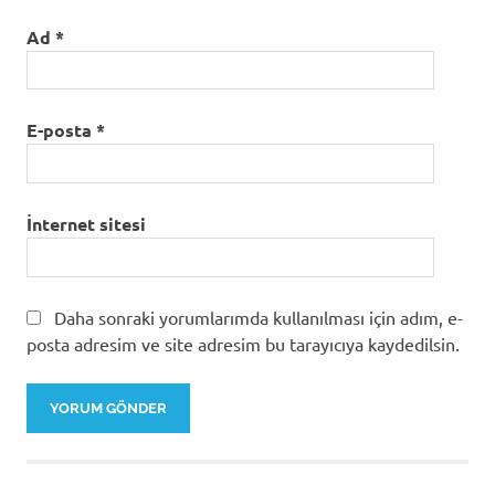
Ad
*
E-posta
*
İnternet sitesi
Daha sonraki yorumlarımda kullanılması için adım, e-
posta adresim ve site adresim bu tarayıcıya kaydedilsin.