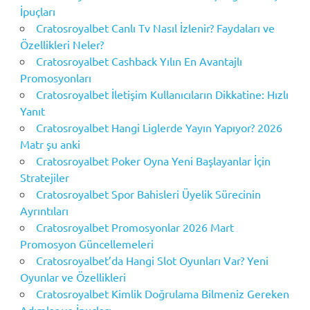
İpuçları
Cratosroyalbet Canlı Tv Nasıl İzlenir? Faydaları ve
Özellikleri Neler?
Cratosroyalbet Cashback Yılın En Avantajlı
Promosyonları
Cratosroyalbet İletişim Kullanıcıların Dikkatine: Hızlı
Yanıt
Cratosroyalbet Hangi Liglerde Yayın Yapıyor? 2026
Matr şu anki
Cratosroyalbet Poker Oyna Yeni Başlayanlar İçin
Stratejiler
Cratosroyalbet Spor Bahisleri Üyelik Sürecinin
Ayrıntıları
Cratosroyalbet Promosyonlar 2026 Mart
Promosyon Güncellemeleri
Cratosroyalbet’da Hangi Slot Oyunları Var? Yeni
Oyunlar ve Özellikleri
Cratosroyalbet Kimlik Doğrulama Bilmeniz Gereken