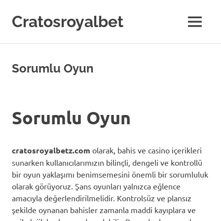
Skip
to
Cratosroyalbet
MENU
content
Sorumlu Oyun
Sorumlu Oyun
cratosroyalbetz.com
olarak, bahis ve casino içerikleri
sunarken kullanıcılarımızın bilinçli, dengeli ve kontrollü
bir oyun yaklaşımı benimsemesini önemli bir sorumluluk
olarak görüyoruz. Şans oyunları yalnızca eğlence
amacıyla değerlendirilmelidir. Kontrolsüz ve plansız
şekilde oynanan bahisler zamanla maddi kayıplara ve