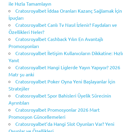
ile Hızla Tamamlayın
Cratosroyalbet İddaa Oranları Kazanç Sağlamak İçin
İpuçları
Cratosroyalbet Canlı Tv Nasıl İzlenir? Faydaları ve
Özellikleri Neler?
Cratosroyalbet Cashback Yılın En Avantajlı
Promosyonları
Cratosroyalbet İletişim Kullanıcıların Dikkatine: Hızlı
Yanıt
Cratosroyalbet Hangi Liglerde Yayın Yapıyor? 2026
Matr şu anki
Cratosroyalbet Poker Oyna Yeni Başlayanlar İçin
Stratejiler
Cratosroyalbet Spor Bahisleri Üyelik Sürecinin
Ayrıntıları
Cratosroyalbet Promosyonlar 2026 Mart
Promosyon Güncellemeleri
Cratosroyalbet’da Hangi Slot Oyunları Var? Yeni
Oyunlar ve Özellikleri