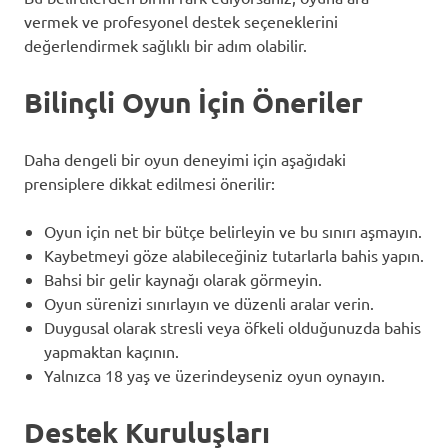
vermek ve profesyonel destek seçeneklerini
değerlendirmek sağlıklı bir adım olabilir.
Bilinçli Oyun İçin Öneriler
Daha dengeli bir oyun deneyimi için aşağıdaki
prensiplere dikkat edilmesi önerilir:
Oyun için net bir bütçe belirleyin ve bu sınırı aşmayın.
Kaybetmeyi göze alabileceğiniz tutarlarla bahis yapın.
Bahsi bir gelir kaynağı olarak görmeyin.
Oyun sürenizi sınırlayın ve düzenli aralar verin.
Duygusal olarak stresli veya öfkeli olduğunuzda bahis
yapmaktan kaçının.
Yalnızca 18 yaş ve üzerindeyseniz oyun oynayın.
Destek Kuruluşları