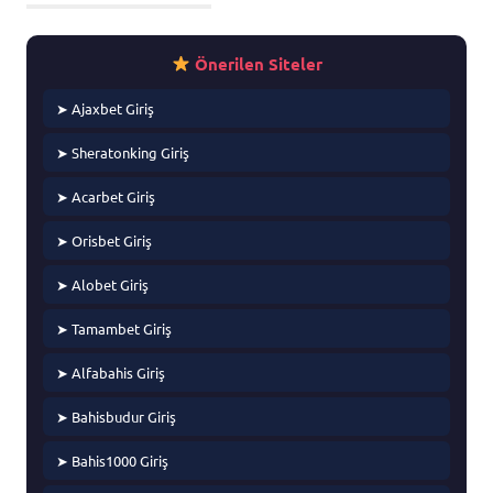
Önerilen Siteler
➤ Ajaxbet Giriş
➤ Sheratonking Giriş
➤ Acarbet Giriş
➤ Orisbet Giriş
➤ Alobet Giriş
➤ Tamambet Giriş
➤ Alfabahis Giriş
➤ Bahisbudur Giriş
➤ Bahis1000 Giriş