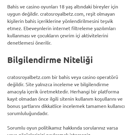
Bahis ve casino oyunları 18 yaş altındaki bireyler için
uygun değildir. cratosroyalbetz.com, reşit olmayan
kişilerin bahis içeriklerine yönlendirilmesini teşvik
etmez. Ebeveynlerin internet filtreleme yazılımları
kullanması ve çocukların çevrim içi aktivitelerini
denetlemesi önerilir.
Bilgilendirme Niteliği
cratosroyalbetz.com bir bahis veya casino operatörü
değildir. Site yalnızca inceleme ve bilgilendirme
amacıyla içerik üretmektedir. Herhangi bir platforma
kayıt olmadan önce ilgili sitenin kullanım koşullarını ve
bonus şartlarını dikkatlice incelemek tamamen kullanıcı
sorumluluğundadır.
Sorumlu oyun politikamız hakkında sorularınız varsa
veya görüşlerinizi paylaşmak isterseniz