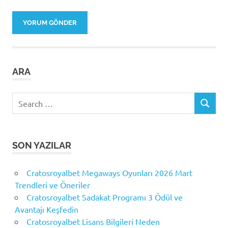
ARA
Search
SEARCH
for:
SON YAZILAR
Cratosroyalbet Megaways Oyunları 2026 Mart
Trendleri ve Öneriler
Cratosroyalbet Sadakat Programı 3 Ödül ve
Avantajı Keşfedin
Cratosroyalbet Lisans Bilgileri Neden