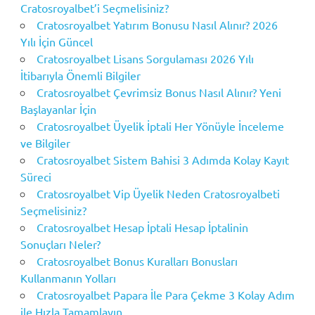
Cratosroyalbet’i Seçmelisiniz?
Cratosroyalbet Yatırım Bonusu Nasıl Alınır? 2026
Yılı İçin Güncel
Cratosroyalbet Lisans Sorgulaması 2026 Yılı
İtibarıyla Önemli Bilgiler
Cratosroyalbet Çevrimsiz Bonus Nasıl Alınır? Yeni
Başlayanlar İçin
Cratosroyalbet Üyelik İptali Her Yönüyle İnceleme
ve Bilgiler
Cratosroyalbet Sistem Bahisi 3 Adımda Kolay Kayıt
Süreci
Cratosroyalbet Vip Üyelik Neden Cratosroyalbeti
Seçmelisiniz?
Cratosroyalbet Hesap İptali Hesap İptalinin
Sonuçları Neler?
Cratosroyalbet Bonus Kuralları Bonusları
Kullanmanın Yolları
Cratosroyalbet Papara İle Para Çekme 3 Kolay Adım
ile Hızla Tamamlayın