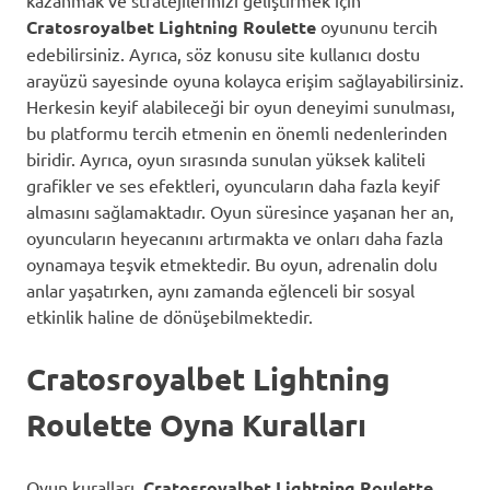
Cratosroyalbet Lightning Roulette
oyununu tercih
edebilirsiniz. Ayrıca, söz konusu site kullanıcı dostu
arayüzü sayesinde oyuna kolayca erişim sağlayabilirsiniz.
Herkesin keyif alabileceği bir oyun deneyimi sunulması,
bu platformu tercih etmenin en önemli nedenlerinden
biridir. Ayrıca, oyun sırasında sunulan yüksek kaliteli
grafikler ve ses efektleri, oyuncuların daha fazla keyif
almasını sağlamaktadır. Oyun süresince yaşanan her an,
oyuncuların heyecanını artırmakta ve onları daha fazla
oynamaya teşvik etmektedir. Bu oyun, adrenalin dolu
anlar yaşatırken, aynı zamanda eğlenceli bir sosyal
etkinlik haline de dönüşebilmektedir.
Cratosroyalbet Lightning
Roulette Oyna Kuralları
Oyun kuralları,
Cratosroyalbet Lightning Roulette