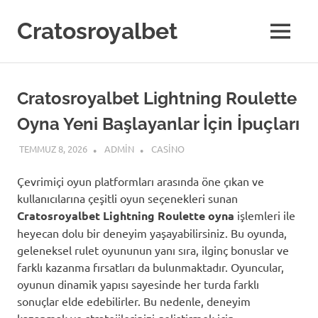
Skip
to
Cratosroyalbet
MENU
content
Cratosroyalbet Lightning Roulette
Oyna Yeni Başlayanlar İçin İpuçları
TEMMUZ 8, 2026
ADMIN
CASINO
Çevrimiçi oyun platformları arasında öne çıkan ve
kullanıcılarına çeşitli oyun seçenekleri sunan
Cratosroyalbet Lightning Roulette oyna
işlemleri ile
heyecan dolu bir deneyim yaşayabilirsiniz. Bu oyunda,
geleneksel rulet oyununun yanı sıra, ilginç bonuslar ve
farklı kazanma fırsatları da bulunmaktadır. Oyuncular,
oyunun dinamik yapısı sayesinde her turda farklı
sonuçlar elde edebilirler. Bu nedenle, deneyim
kazanmak ve stratejilerinizi geliştirmek için