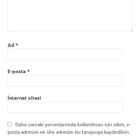
Ad
*
E-posta
*
İnternet sitesi
Daha sonraki yorumlarımda kullanılması için adım, e-
posta adresim ve site adresim bu tarayıcıya kaydedilsin.