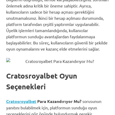
önlemek adına kritik bir öneme sahiptir. Ayrıca,
kullanıcıların sadece bir hesap açması gerektiğini
unutmamalısınız. İkinci bir hesap açılması durumunda,
platform tarafından çeşitli yaptırımlar uygulanabilir.
Üyelik işlemleri tamamlandığında, kullanıcılar
platformun sunduğu avantajlardan faydalanmaya
başlayabilirler. Bu süreç, kullanıcıların güvenli bir şekilde
oyun oynamalarını ve kazanç elde etmelerini sağlar.
Cratosroyalbet Oyun
Seçenekleri
Cratosroyalbet
Para Kazandırıyor Mu?
sorusunun
yanıtını bulabilmek için, platformun sunduğu oyun
seçeneklerini göz önünde bulundurmak gerekir.