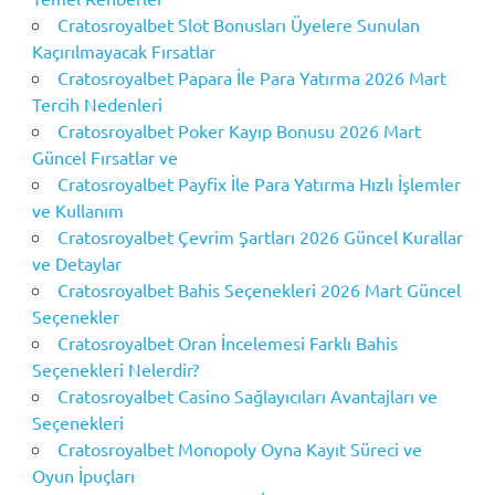
Cratosroyalbet Slot Bonusları Üyelere Sunulan
Kaçırılmayacak Fırsatlar
Cratosroyalbet Papara İle Para Yatırma 2026 Mart
Tercih Nedenleri
Cratosroyalbet Poker Kayıp Bonusu 2026 Mart
Güncel Fırsatlar ve
Cratosroyalbet Payfix İle Para Yatırma Hızlı İşlemler
ve Kullanım
Cratosroyalbet Çevrim Şartları 2026 Güncel Kurallar
ve Detaylar
Cratosroyalbet Bahis Seçenekleri 2026 Mart Güncel
Seçenekler
Cratosroyalbet Oran İncelemesi Farklı Bahis
Seçenekleri Nelerdir?
Cratosroyalbet Casino Sağlayıcıları Avantajları ve
Seçenekleri
Cratosroyalbet Monopoly Oyna Kayıt Süreci ve
Oyun İpuçları