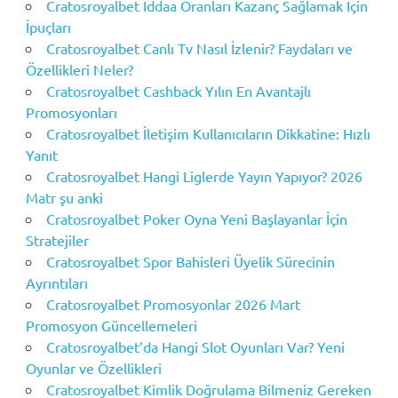
Cratosroyalbet İddaa Oranları Kazanç Sağlamak İçin
İpuçları
Cratosroyalbet Canlı Tv Nasıl İzlenir? Faydaları ve
Özellikleri Neler?
Cratosroyalbet Cashback Yılın En Avantajlı
Promosyonları
Cratosroyalbet İletişim Kullanıcıların Dikkatine: Hızlı
Yanıt
Cratosroyalbet Hangi Liglerde Yayın Yapıyor? 2026
Matr şu anki
Cratosroyalbet Poker Oyna Yeni Başlayanlar İçin
Stratejiler
Cratosroyalbet Spor Bahisleri Üyelik Sürecinin
Ayrıntıları
Cratosroyalbet Promosyonlar 2026 Mart
Promosyon Güncellemeleri
Cratosroyalbet’da Hangi Slot Oyunları Var? Yeni
Oyunlar ve Özellikleri
Cratosroyalbet Kimlik Doğrulama Bilmeniz Gereken