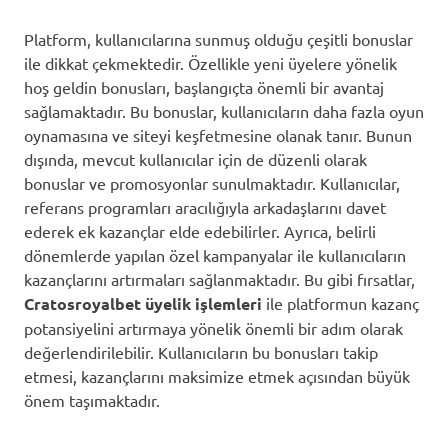
Platform, kullanıcılarına sunmuş olduğu çeşitli bonuslar
ile dikkat çekmektedir. Özellikle yeni üyelere yönelik
hoş geldin bonusları, başlangıçta önemli bir avantaj
sağlamaktadır. Bu bonuslar, kullanıcıların daha fazla oyun
oynamasına ve siteyi keşfetmesine olanak tanır. Bunun
dışında, mevcut kullanıcılar için de düzenli olarak
bonuslar ve promosyonlar sunulmaktadır. Kullanıcılar,
referans programları aracılığıyla arkadaşlarını davet
ederek ek kazançlar elde edebilirler. Ayrıca, belirli
dönemlerde yapılan özel kampanyalar ile kullanıcıların
kazançlarını artırmaları sağlanmaktadır. Bu gibi fırsatlar,
Cratosroyalbet üyelik işlemleri
ile platformun kazanç
potansiyelini artırmaya yönelik önemli bir adım olarak
değerlendirilebilir. Kullanıcıların bu bonusları takip
etmesi, kazançlarını maksimize etmek açısından büyük
önem taşımaktadır.