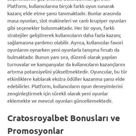
Platform, kullanıcılarına birçok farklı oyun sunarak
kazanç elde etme şansı tanımaktadır. Bunlar arasında
masa oyunları, slot makineleri ve canlı krupiyer oyunları
gibi seçenekler bulunmaktadır. Her bir oyun, farklı
stratejiler geliştirerek kullanıcıların daha fazla kazanç
sağlamasına yardımcı olabilir. Ayrıca, kullanıcılar favori
oyunlarını oynarken yeni oyunlarla tanışma fırsatı da
bulmaktadır. Bunun yanı sıra, düzenli olarak yapılan
turnuvalar ve kampanyalar da kullanıcıların kazançlarını
artırma potansiyelini yükseltmektedir. Oyuncular, bu tür
etkinliklere katılarak ekstra ödüller kazanma şansı elde
edebilirler. Platform, kullanıcıların oyun deneyimlerini
zenginleştirmek için sürekli olarak yeni oyunlar
eklemekte ve mevcut oyunları güncellemektedir.
Cratosroyalbet Bonusları ve
Promosyonlar