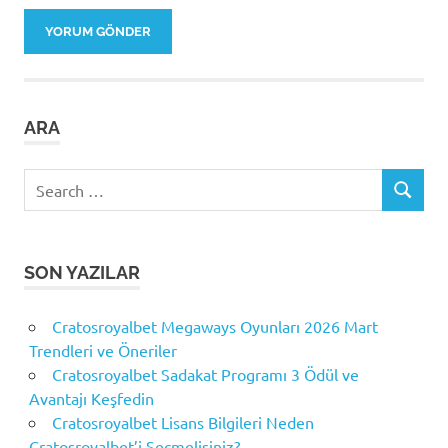
ARA
Search
SEARCH
for:
SON YAZILAR
Cratosroyalbet Megaways Oyunları 2026 Mart
Trendleri ve Öneriler
Cratosroyalbet Sadakat Programı 3 Ödül ve
Avantajı Keşfedin
Cratosroyalbet Lisans Bilgileri Neden
Cratosroyalbet’i Seçmelisiniz?