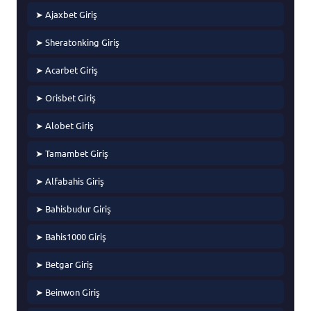
➤ Ajaxbet Giriş
➤ Sheratonking Giriş
➤ Acarbet Giriş
➤ Orisbet Giriş
➤ Alobet Giriş
➤ Tamambet Giriş
➤ Alfabahis Giriş
➤ Bahisbudur Giriş
➤ Bahis1000 Giriş
➤ Betgar Giriş
➤ Beinwon Giriş