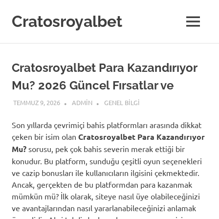
Skip
to
Cratosroyalbet
MENU
content
Cratosroyalbet Para Kazandırıyor
Mu? 2026 Güncel Fırsatlar ve
TEMMUZ 9, 2026
ADMIN
GENEL BILGI
Son yıllarda çevrimiçi bahis platformları arasında dikkat
çeken bir isim olan
Cratosroyalbet Para Kazandırıyor
Mu?
sorusu, pek çok bahis severin merak ettiği bir
konudur. Bu platform, sunduğu çeşitli oyun seçenekleri
ve cazip bonusları ile kullanıcıların ilgisini çekmektedir.
Ancak, gerçekten de bu platformdan para kazanmak
mümkün mü? İlk olarak, siteye nasıl üye olabileceğinizi
ve avantajlarından nasıl yararlanabileceğinizi anlamak