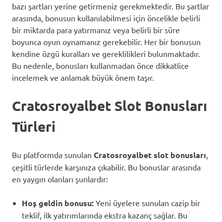
bazı şartları yerine getirmeniz gerekmektedir. Bu şartlar
arasında, bonusun kullanılabilmesi için öncelikle belirli
bir miktarda para yatırmanız veya belirli bir süre
boyunca oyun oynamanız gerekebilir. Her bir bonusun
kendine özgü kuralları ve gereklilikleri bulunmaktadır.
Bu nedenle, bonusları kullanmadan önce dikkatlice
incelemek ve anlamak büyük önem taşır.
Cratosroyalbet Slot Bonusları
Türleri
Bu platformda sunulan
Cratosroyalbet slot bonusları
,
çeşitli türlerde karşınıza çıkabilir. Bu bonuslar arasında
en yaygın olanları şunlardır:
Hoş geldin bonusu:
Yeni üyelere sunulan cazip bir
teklif, ilk yatırımlarında ekstra kazanç sağlar. Bu