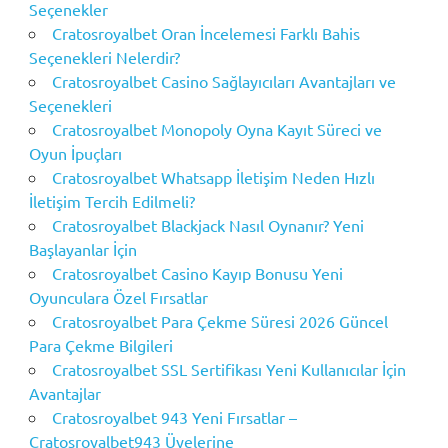
Seçenekler
Cratosroyalbet Oran İncelemesi Farklı Bahis
Seçenekleri Nelerdir?
Cratosroyalbet Casino Sağlayıcıları Avantajları ve
Seçenekleri
Cratosroyalbet Monopoly Oyna Kayıt Süreci ve
Oyun İpuçları
Cratosroyalbet Whatsapp İletişim Neden Hızlı
İletişim Tercih Edilmeli?
Cratosroyalbet Blackjack Nasıl Oynanır? Yeni
Başlayanlar İçin
Cratosroyalbet Casino Kayıp Bonusu Yeni
Oyunculara Özel Fırsatlar
Cratosroyalbet Para Çekme Süresi 2026 Güncel
Para Çekme Bilgileri
Cratosroyalbet SSL Sertifikası Yeni Kullanıcılar İçin
Avantajlar
Cratosroyalbet 943 Yeni Fırsatlar –
Cratosroyalbet943 Üyelerine