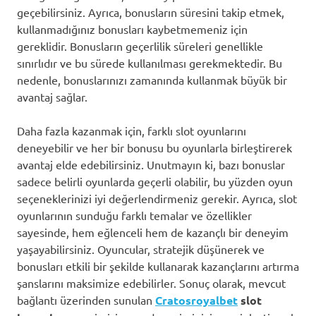
geçebilirsiniz. Ayrıca, bonusların süresini takip etmek,
kullanmadığınız bonusları kaybetmemeniz için
gereklidir. Bonusların geçerlilik süreleri genellikle
sınırlıdır ve bu sürede kullanılması gerekmektedir. Bu
nedenle, bonuslarınızı zamanında kullanmak büyük bir
avantaj sağlar.
Daha fazla kazanmak için, farklı slot oyunlarını
deneyebilir ve her bir bonusu bu oyunlarla birleştirerek
avantaj elde edebilirsiniz. Unutmayın ki, bazı bonuslar
sadece belirli oyunlarda geçerli olabilir, bu yüzden oyun
seçeneklerinizi iyi değerlendirmeniz gerekir. Ayrıca, slot
oyunlarının sunduğu farklı temalar ve özellikler
sayesinde, hem eğlenceli hem de kazançlı bir deneyim
yaşayabilirsiniz. Oyuncular, stratejik düşünerek ve
bonusları etkili bir şekilde kullanarak kazançlarını artırma
şanslarını maksimize edebilirler. Sonuç olarak, mevcut
bağlantı üzerinden sunulan
Cratosroyalbet
slot