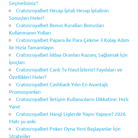
Seçmelisiniz?
Cratosroyalbet Hesap İptali Hesap İptalinin
Sonuçları Neler?
Cratosroyalbet Bonus Kuralları Bonusları
Kullanmanın Yolları
Cratosroyalbet Papara İle Para Çekme 3 Kolay Adım
ile Hızla Tamamlayın
Cratosroyalbet İddaa Oranları Kazanç Sağlamak İçin
İpuçları
Cratosroyalbet Canlı Tv Nasıl İzlenir? Faydaları ve
Özellikleri Neler?
Cratosroyalbet Cashback Yılın En Avantajlı
Promosyonları
Cratosroyalbet İletişim Kullanıcıların Dikkatine: Hızlı
Yanıt
Cratosroyalbet Hangi Liglerde Yayın Yapıyor? 2026
Matr şu anki
Cratosroyalbet Poker Oyna Yeni Başlayanlar İçin
Stratejiler