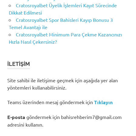
Cratosroyalbet Üyelik İşlemleri Kayıt Sürecinde
Dikkat Edilmesi
Cratosroyalbet Spor Bahisleri Kayıp Bonusu 3
Temel Avantajı ile
Cratosroyalbet Minimum Para Çekme Kazancınızı
Hızla Nasıl Çekersiniz?
İLETIŞIM
Site sahibi ile iletişime geçmek için aşağıda yer alan
yöntemleri kullanabilirsiniz.
Teams üzerinden mesaj göndermek için
Tıklayın
E-posta
göndermek için
bahisrehberim7@gmail.com
adresini kullanın.