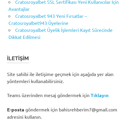
Cratosroyalbet SSL Sertifikası Yeni Kullanıcılar İçin
Avantajlar
Cratosroyalbet 943 Yeni Fırsatlar –
Cratosroyalbet943 Üyelerine
Cratosroyalbet Üyelik İşlemleri Kayıt Sürecinde
Dikkat Edilmesi
İLETIŞIM
Site sahibi ile iletişime geçmek için aşağıda yer alan
yöntemleri kullanabilirsiniz.
Teams üzerinden mesaj göndermek için
Tıklayın
E-posta
göndermek için
bahisrehberim7@gmail.com
adresini kullanın.