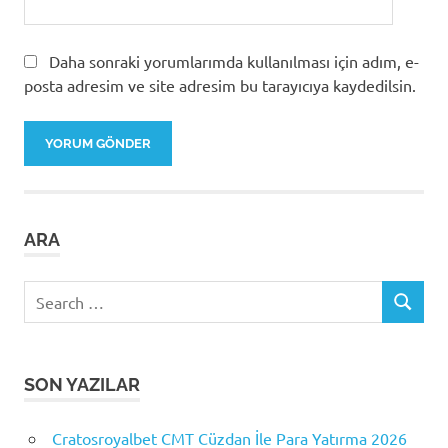
Daha sonraki yorumlarımda kullanılması için adım, e-
posta adresim ve site adresim bu tarayıcıya kaydedilsin.
ARA
Search
SEARCH
for:
SON YAZILAR
Cratosroyalbet CMT Cüzdan İle Para Yatırma 2026