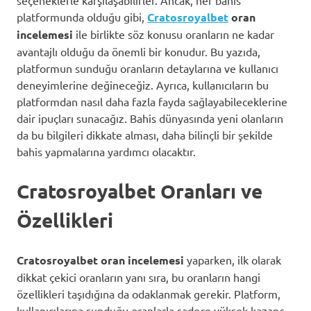
platformunda olduğu gibi,
Cratosroyalbet
oran
incelemesi
ile birlikte söz konusu oranların ne kadar
avantajlı olduğu da önemli bir konudur. Bu yazıda,
platformun sunduğu oranların detaylarına ve kullanıcı
deneyimlerine değineceğiz. Ayrıca, kullanıcıların bu
platformdan nasıl daha fazla fayda sağlayabileceklerine
dair ipuçları sunacağız. Bahis dünyasında yeni olanların
da bu bilgileri dikkate alması, daha bilinçli bir şekilde
bahis yapmalarına yardımcı olacaktır.
Cratosroyalbet Oranları ve
Özellikleri
Cratosroyalbet oran incelemesi
yaparken, ilk olarak
dikkat çekici oranların yanı sıra, bu oranların hangi
özellikleri taşıdığına da odaklanmak gerekir. Platform,
kullanıcılarına sunduğu oranlarla sadece yüksek kazanç