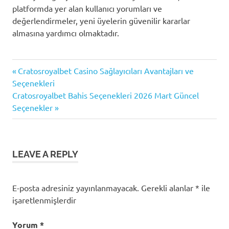
platformda yer alan kullanıcı yorumları ve
değerlendirmeler, yeni üyelerin güvenilir kararlar
almasına yardımcı olmaktadır.
Bahis
Previous
Yazı
Cratosroyalbet Casino Sağlayıcıları Avantajları ve
Oranları
Post:
Seçenekleri
gezinmesi
Cratosroyalbet
Next
Cratosroyalbet Bahis Seçenekleri 2026 Mart Güncel
İncelemesi
Post:
Seçenekler
Spor
bahisleri
LEAVE A REPLY
E-posta adresiniz yayınlanmayacak.
Gerekli alanlar
*
ile
işaretlenmişlerdir
Yorum
*