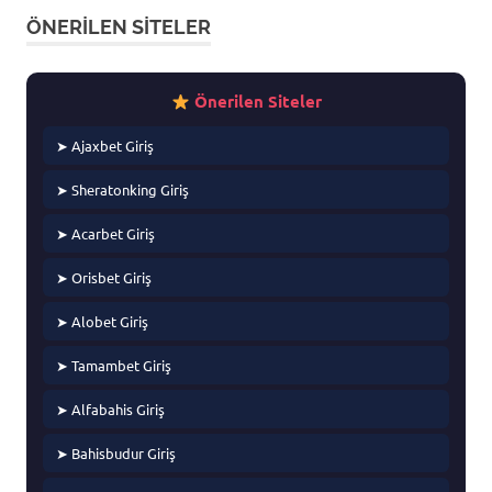
ÖNERILEN SITELER
Önerilen Siteler
➤ Ajaxbet Giriş
➤ Sheratonking Giriş
➤ Acarbet Giriş
➤ Orisbet Giriş
➤ Alobet Giriş
➤ Tamambet Giriş
➤ Alfabahis Giriş
➤ Bahisbudur Giriş