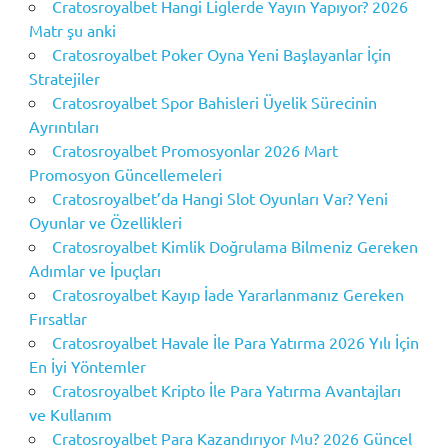
Cratosroyalbet Hangi Liglerde Yayın Yapıyor? 2026
Matr şu anki
Cratosroyalbet Poker Oyna Yeni Başlayanlar İçin
Stratejiler
Cratosroyalbet Spor Bahisleri Üyelik Sürecinin
Ayrıntıları
Cratosroyalbet Promosyonlar 2026 Mart
Promosyon Güncellemeleri
Cratosroyalbet’da Hangi Slot Oyunları Var? Yeni
Oyunlar ve Özellikleri
Cratosroyalbet Kimlik Doğrulama Bilmeniz Gereken
Adımlar ve İpuçları
Cratosroyalbet Kayıp İade Yararlanmanız Gereken
Fırsatlar
Cratosroyalbet Havale İle Para Yatırma 2026 Yılı İçin
En İyi Yöntemler
Cratosroyalbet Kripto İle Para Yatırma Avantajları
ve Kullanım
Cratosroyalbet Para Kazandırıyor Mu? 2026 Güncel