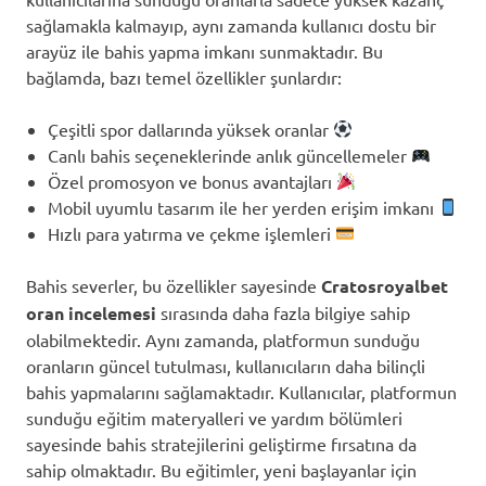
sağlamakla kalmayıp, aynı zamanda kullanıcı dostu bir
arayüz ile bahis yapma imkanı sunmaktadır. Bu
bağlamda, bazı temel özellikler şunlardır:
Çeşitli spor dallarında yüksek oranlar
Canlı bahis seçeneklerinde anlık güncellemeler
Özel promosyon ve bonus avantajları
Mobil uyumlu tasarım ile her yerden erişim imkanı
Hızlı para yatırma ve çekme işlemleri
Bahis severler, bu özellikler sayesinde
Cratosroyalbet
oran incelemesi
sırasında daha fazla bilgiye sahip
olabilmektedir. Aynı zamanda, platformun sunduğu
oranların güncel tutulması, kullanıcıların daha bilinçli
bahis yapmalarını sağlamaktadır. Kullanıcılar, platformun
sunduğu eğitim materyalleri ve yardım bölümleri
sayesinde bahis stratejilerini geliştirme fırsatına da
sahip olmaktadır. Bu eğitimler, yeni başlayanlar için