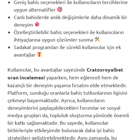
Geniş bahis seçenekleri ile kullanıcıların tercihlerine
uygun alternatifler
Canlı bahislerde anlık değişimlerle daha dinamik bir
deneyim
Özelleştirilebilir bahis seçenekleri ile kullanıcıların
ihtiyaçlarına uygun çözümler sunma
Sadakat programları ile sürekli kullanıcılar için ek
avantajlar
Kullanıcılar, bu avantajlar sayesinde
Cratosroyalbet
oran incelemesi
yaparken, hem eğlenceli hem de
kazançlı bir deneyim yaşama fırsatını elde etmektedir.
Platform, sunduğu oranlarla bahis tutkunlarının ilgisini
çekmeyi başarmaktadır. Ayrıca, kullanıcıların
deneyimlerini paylaşabilecekleri forumlar ve sosyal
medya grupları da, topluluk oluşturma yönünde önemli
bir katkı sağlamaktadır. Bu sayede, kullanıcılar
birbirleriyle etkileşimde bulunarak daha iyi bahis
stratejileri geliştirebilmektedir. Aynı zamanda, bu