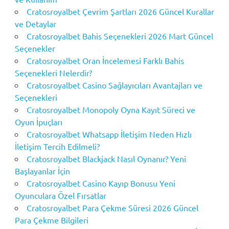
Cratosroyalbet Çevrim Şartları 2026 Güncel Kurallar
ve Detaylar
Cratosroyalbet Bahis Seçenekleri 2026 Mart Güncel
Seçenekler
Cratosroyalbet Oran İncelemesi Farklı Bahis
Seçenekleri Nelerdir?
Cratosroyalbet Casino Sağlayıcıları Avantajları ve
Seçenekleri
Cratosroyalbet Monopoly Oyna Kayıt Süreci ve
Oyun İpuçları
Cratosroyalbet Whatsapp İletişim Neden Hızlı
İletişim Tercih Edilmeli?
Cratosroyalbet Blackjack Nasıl Oynanır? Yeni
Başlayanlar İçin
Cratosroyalbet Casino Kayıp Bonusu Yeni
Oyunculara Özel Fırsatlar
Cratosroyalbet Para Çekme Süresi 2026 Güncel
Para Çekme Bilgileri