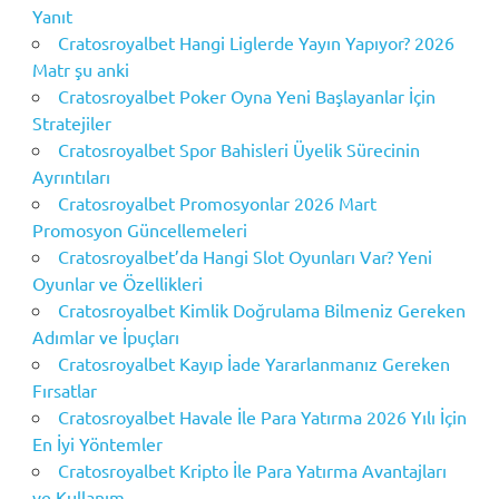
Yanıt
Cratosroyalbet Hangi Liglerde Yayın Yapıyor? 2026
Matr şu anki
Cratosroyalbet Poker Oyna Yeni Başlayanlar İçin
Stratejiler
Cratosroyalbet Spor Bahisleri Üyelik Sürecinin
Ayrıntıları
Cratosroyalbet Promosyonlar 2026 Mart
Promosyon Güncellemeleri
Cratosroyalbet’da Hangi Slot Oyunları Var? Yeni
Oyunlar ve Özellikleri
Cratosroyalbet Kimlik Doğrulama Bilmeniz Gereken
Adımlar ve İpuçları
Cratosroyalbet Kayıp İade Yararlanmanız Gereken
Fırsatlar
Cratosroyalbet Havale İle Para Yatırma 2026 Yılı İçin
En İyi Yöntemler
Cratosroyalbet Kripto İle Para Yatırma Avantajları
ve Kullanım