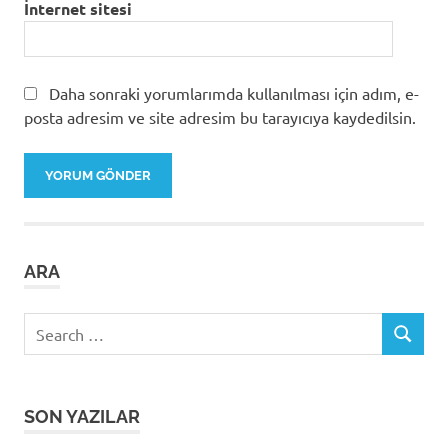
İnternet sitesi
Daha sonraki yorumlarımda kullanılması için adım, e-
posta adresim ve site adresim bu tarayıcıya kaydedilsin.
ARA
Search
SEARCH
for:
SON YAZILAR