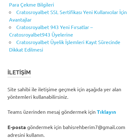
Para Çekme Bilgileri
Cratosroyalbet SSL Sertifikası Yeni Kullanıcılar İçin
Avantajlar
Cratosroyalbet 943 Yeni Fırsatlar –
Cratosroyalbet943 Üyelerine
Cratosroyalbet Üyelik İşlemleri Kayıt Sürecinde
Dikkat Edilmesi
İLETIŞIM
Site sahibi ile iletişime geçmek için aşağıda yer alan
yöntemleri kullanabilirsiniz.
Teams üzerinden mesaj göndermek için
Tıklayın
E-posta
göndermek için
bahisrehberim7@gmail.com
adresini kullanın.