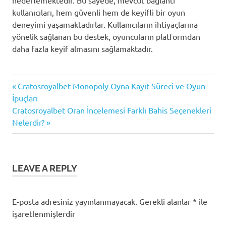
kullanıcıları, hem güvenli hem de keyifli bir oyun
deneyimi yaşamaktadırlar. Kullanıcıların ihtiyaçlarına
yönelik sağlanan bu destek, oyuncuların platformdan
daha fazla keyif almasını sağlamaktadır.
Çevrimiçi
Previous
Yazı
Cratosroyalbet Monopoly Oyna Kayıt Süreci ve Oyun
Casino
Post:
İpuçları
gezinmesi
Mobil Oyun
Next
Cratosroyalbet Oran İncelemesi Farklı Bahis Seçenekleri
Seçenekleri
Post:
Nelerdir?
Oyun
Sağlayıcıları
LEAVE A REPLY
E-posta adresiniz yayınlanmayacak.
Gerekli alanlar
*
ile
işaretlenmişlerdir