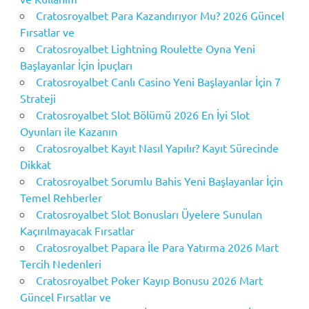
Cratosroyalbet Para Kazandırıyor Mu? 2026 Güncel
Fırsatlar ve
Cratosroyalbet Lightning Roulette Oyna Yeni
Başlayanlar İçin İpuçları
Cratosroyalbet Canlı Casino Yeni Başlayanlar İçin 7
Strateji
Cratosroyalbet Slot Bölümü 2026 En İyi Slot
Oyunları ile Kazanın
Cratosroyalbet Kayıt Nasıl Yapılır? Kayıt Sürecinde
Dikkat
Cratosroyalbet Sorumlu Bahis Yeni Başlayanlar İçin
Temel Rehberler
Cratosroyalbet Slot Bonusları Üyelere Sunulan
Kaçırılmayacak Fırsatlar
Cratosroyalbet Papara İle Para Yatırma 2026 Mart
Tercih Nedenleri
Cratosroyalbet Poker Kayıp Bonusu 2026 Mart
Güncel Fırsatlar ve