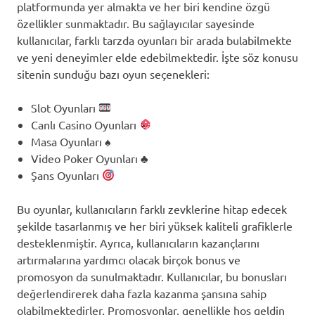
platformunda yer almakta ve her biri kendine özgü
özellikler sunmaktadır. Bu sağlayıcılar sayesinde
kullanıcılar, farklı tarzda oyunları bir arada bulabilmekte
ve yeni deneyimler elde edebilmektedir. İşte söz konusu
sitenin sunduğu bazı oyun seçenekleri:
Slot Oyunları
Canlı Casino Oyunları
Masa Oyunları ♠️
Video Poker Oyunları ♣️
Şans Oyunları
Bu oyunlar, kullanıcıların farklı zevklerine hitap edecek
şekilde tasarlanmış ve her biri yüksek kaliteli grafiklerle
desteklenmiştir. Ayrıca, kullanıcıların kazançlarını
artırmalarına yardımcı olacak birçok bonus ve
promosyon da sunulmaktadır. Kullanıcılar, bu bonusları
değerlendirerek daha fazla kazanma şansına sahip
olabilmektedirler. Promosyonlar, genellikle hoş geldin