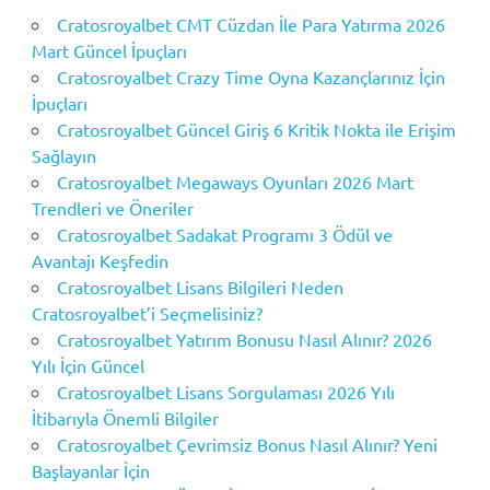
Cratosroyalbet CMT Cüzdan İle Para Yatırma 2026
Mart Güncel İpuçları
Cratosroyalbet Crazy Time Oyna Kazançlarınız İçin
İpuçları
Cratosroyalbet Güncel Giriş 6 Kritik Nokta ile Erişim
Sağlayın
Cratosroyalbet Megaways Oyunları 2026 Mart
Trendleri ve Öneriler
Cratosroyalbet Sadakat Programı 3 Ödül ve
Avantajı Keşfedin
Cratosroyalbet Lisans Bilgileri Neden
Cratosroyalbet’i Seçmelisiniz?
Cratosroyalbet Yatırım Bonusu Nasıl Alınır? 2026
Yılı İçin Güncel
Cratosroyalbet Lisans Sorgulaması 2026 Yılı
İtibarıyla Önemli Bilgiler
Cratosroyalbet Çevrimsiz Bonus Nasıl Alınır? Yeni
Başlayanlar İçin