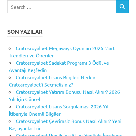
Search
SEARCH
for:
SON YAZILAR
Cratosroyalbet Megaways Oyunları 2026 Mart
Trendleri ve Öneriler
Cratosroyalbet Sadakat Programı 3 Ödül ve
Avantajı Keşfedin
Cratosroyalbet Lisans Bilgileri Neden
Cratosroyalbet’i Seçmelisiniz?
Cratosroyalbet Yatırım Bonusu Nasıl Alınır? 2026
Yılı İçin Güncel
Cratosroyalbet Lisans Sorgulaması 2026 Yılı
İtibarıyla Önemli Bilgiler
Cratosroyalbet Çevrimsiz Bonus Nasıl Alınır? Yeni
Başlayanlar İçin
Cratosroyalbet Üyelik İptali Her Yönüyle İnceleme