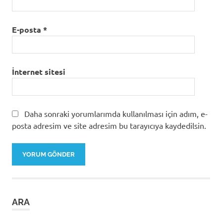
E-posta
*
İnternet sitesi
Daha sonraki yorumlarımda kullanılması için adım, e-
posta adresim ve site adresim bu tarayıcıya kaydedilsin.
ARA