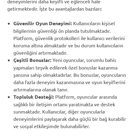
deneyimlerini daha keyifli ve eğlenceli hale
getirmektedir. İşte bu avantajlardan bazıları:
Güvenilir Oyun Deneyimi:
Kullanıcıların kişisel
bilgilerinin güvenliği ön planda tutulmaktadır.
Platform, güvenlik protokolleri ile kullanıcı verilerini
koruma altına almaktadır ve bu durum kullanıcıların
güvenliğini artırmaktadır.
Çeşitli Bonuslar:
Yeni oyuncular, sorumlu bahis
yapmaları teşvik edilerek özel bonuslar kazanma
şansına sahip olmaktadırlar. Bu bonuslar, oyuncuların
daha fazla deneyim kazanmasına ve oyun keyiflerini
artırmalarına olanak tanır.
Topluluk Desteği:
Platform, oyuncular arasında
sağlıklı bir iletişim ortamı yaratmakta ve destek
sunmaktadır. Kullanıcılar, diğer oyuncularla
deneyimlerini paylaşarak daha güçlü bir bağ kurabilir
ve sosyal etkileşimde bulunabilirler.