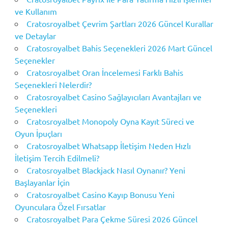
ve Kullanım
Cratosroyalbet Çevrim Şartları 2026 Güncel Kurallar
ve Detaylar
Cratosroyalbet Bahis Seçenekleri 2026 Mart Güncel
Seçenekler
Cratosroyalbet Oran İncelemesi Farklı Bahis
Seçenekleri Nelerdir?
Cratosroyalbet Casino Sağlayıcıları Avantajları ve
Seçenekleri
Cratosroyalbet Monopoly Oyna Kayıt Süreci ve
Oyun İpuçları
Cratosroyalbet Whatsapp İletişim Neden Hızlı
İletişim Tercih Edilmeli?
Cratosroyalbet Blackjack Nasıl Oynanır? Yeni
Başlayanlar İçin
Cratosroyalbet Casino Kayıp Bonusu Yeni
Oyunculara Özel Fırsatlar
Cratosroyalbet Para Çekme Süresi 2026 Güncel