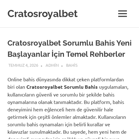
Skip
to
Cratosroyalbet
MENU
content
Cratosroyalbet Sorumlu Bahis Yeni
Başlayanlar İçin Temel Rehberler
TEMMUZ 4, 2026
ADMIN
BAHIS
Online bahis dünyasında dikkat çeken platformlardan
biri olan
Cratosroyalbet Sorumlu Bahis
uygulamaları,
kullanıcıların güvenli ve sorumlu bir şekilde bahis
oynamalarına olanak tanımaktadır. Bu platform, bahis
deneyimini hem eğlenceli hem de güvenilir hale
getirmek için çeşitli önlemler almaktadır. Kullanıcıların
sorumlu bahis oynamaları için belirli kurallar ve
kılavuzlar sunulmaktadır. Bu sayede, hem yeni hem de
deneyimli oyuncular için sağlıklı ve güvenli bir oyun