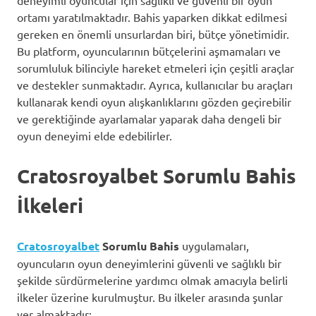
ortamı yaratılmaktadır. Bahis yaparken dikkat edilmesi
gereken en önemli unsurlardan biri, bütçe yönetimidir.
Bu platform, oyuncularının bütçelerini aşmamaları ve
sorumluluk bilinciyle hareket etmeleri için çeşitli araçlar
ve destekler sunmaktadır. Ayrıca, kullanıcılar bu araçları
kullanarak kendi oyun alışkanlıklarını gözden geçirebilir
ve gerektiğinde ayarlamalar yaparak daha dengeli bir
oyun deneyimi elde edebilirler.
Cratosroyalbet Sorumlu Bahis
İlkeleri
Cratosroyalbet
Sorumlu Bahis
uygulamaları,
oyuncuların oyun deneyimlerini güvenli ve sağlıklı bir
şekilde sürdürmelerine yardımcı olmak amacıyla belirli
ilkeler üzerine kurulmuştur. Bu ilkeler arasında şunlar
yer almaktadır: