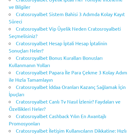
ve Bilgiler
Cratosroyalbet Sistem Bahisi 3 Adımda Kolay Kayıt
Süreci
Cratosroyalbet Vip Üyelik Neden Cratosroyalbeti
Seçmelisiniz?
Cratosroyalbet Hesap İptali Hesap İptalinin
Sonuçları Neler?
Cratosroyalbet Bonus Kuralları Bonusları
Kullanmanın Yolları
Cratosroyalbet Papara İle Para Çekme 3 Kolay Adım
ile Hızla Tamamlayın
Cratosroyalbet İddaa Oranları Kazanç Sağlamak İçin
İpuçları
Cratosroyalbet Canlı Tv Nasıl İzlenir? Faydaları ve
Özellikleri Neler?
Cratosroyalbet Cashback Yılın En Avantajlı
Promosyonları
Cratosroyalbet İletişim Kullanıcıların Dikkatine: Hızlı