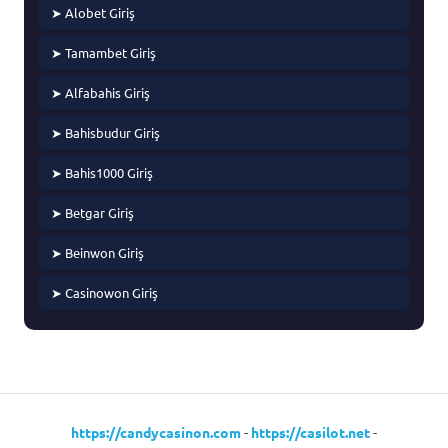
➤ Alobet Giriş
➤ Tamambet Giriş
➤ Alfabahis Giriş
➤ Bahisbudur Giriş
➤ Bahis1000 Giriş
➤ Betgar Giriş
➤ Beinwon Giriş
➤ Casinowon Giriş
https://candycasinon.com
-
https://casilot.net
-