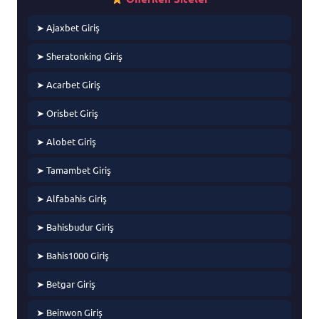
➤ Ajaxbet Giriş
➤ Sheratonking Giriş
➤ Acarbet Giriş
➤ Orisbet Giriş
➤ Alobet Giriş
➤ Tamambet Giriş
➤ Alfabahis Giriş
➤ Bahisbudur Giriş
➤ Bahis1000 Giriş
➤ Betgar Giriş
➤ Beinwon Giriş