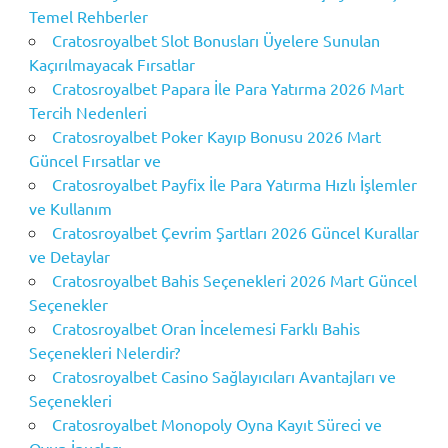
Temel Rehberler
Cratosroyalbet Slot Bonusları Üyelere Sunulan
Kaçırılmayacak Fırsatlar
Cratosroyalbet Papara İle Para Yatırma 2026 Mart
Tercih Nedenleri
Cratosroyalbet Poker Kayıp Bonusu 2026 Mart
Güncel Fırsatlar ve
Cratosroyalbet Payfix İle Para Yatırma Hızlı İşlemler
ve Kullanım
Cratosroyalbet Çevrim Şartları 2026 Güncel Kurallar
ve Detaylar
Cratosroyalbet Bahis Seçenekleri 2026 Mart Güncel
Seçenekler
Cratosroyalbet Oran İncelemesi Farklı Bahis
Seçenekleri Nelerdir?
Cratosroyalbet Casino Sağlayıcıları Avantajları ve
Seçenekleri
Cratosroyalbet Monopoly Oyna Kayıt Süreci ve