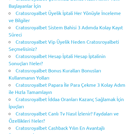
Başlayanlar İçin
Cratosroyalbet Üyelik İptali Her Yönüyle İnceleme
ve Bilgiler
Cratosroyalbet Sistem Bahisi 3 Adımda Kolay Kayıt
Süreci
Cratosroyalbet Vip Üyelik Neden Cratosroyalbeti
Seçmelisiniz?
Cratosroyalbet Hesap İptali Hesap İptalinin
Sonuçları Neler?
Cratosroyalbet Bonus Kuralları Bonusları
Kullanmanın Yolları
Cratosroyalbet Papara İle Para Çekme 3 Kolay Adım
ile Hızla Tamamlayın
Cratosroyalbet İddaa Oranları Kazanç Sağlamak İçin
İpuçları
Cratosroyalbet Canlı Tv Nasıl İzlenir? Faydaları ve
Özellikleri Neler?
Cratosroyalbet Cashback Yılın En Avantajlı