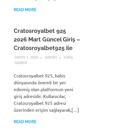
READ MORE
Cratosroyalbet 925
2026 Mart Güncel Giriş –
Cratosroyalbet925 ile
MAYIS 1, 2026
ADMIN
GIRIŞ
ADRESI
Cratosroyalbet 925, bahis
dünyasında önemli bir yer
edinmiş olan platformun yeni
giriş adresidir. Kullanıcılar,
Cratosroyalbet 925 adresi
üzerinden erişim sağlayarak,[…]
READ MORE