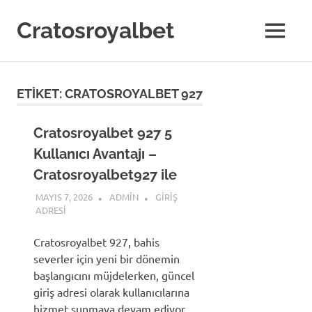
Skip
to
Cratosroyalbet
MENU
content
ETIKET:
CRATOSROYALBET 927
Cratosroyalbet 927 5
Kullanıcı Avantajı –
Cratosroyalbet927 ile
MAYIS 7, 2026
ADMIN
GIRIŞ
ADRESI
Cratosroyalbet 927, bahis
severler için yeni bir dönemin
başlangıcını müjdelerken, güncel
giriş adresi olarak kullanıcılarına
hizmet sunmaya devam ediyor.