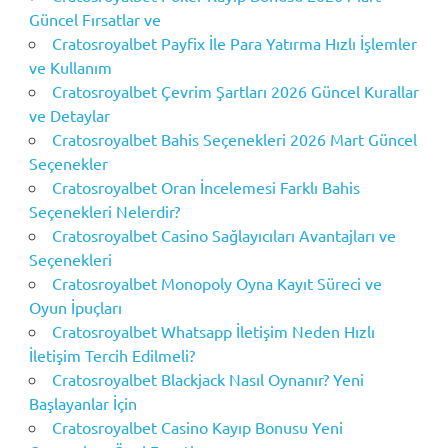
Güncel Fırsatlar ve
Cratosroyalbet Payfix İle Para Yatırma Hızlı İşlemler
ve Kullanım
Cratosroyalbet Çevrim Şartları 2026 Güncel Kurallar
ve Detaylar
Cratosroyalbet Bahis Seçenekleri 2026 Mart Güncel
Seçenekler
Cratosroyalbet Oran İncelemesi Farklı Bahis
Seçenekleri Nelerdir?
Cratosroyalbet Casino Sağlayıcıları Avantajları ve
Seçenekleri
Cratosroyalbet Monopoly Oyna Kayıt Süreci ve
Oyun İpuçları
Cratosroyalbet Whatsapp İletişim Neden Hızlı
İletişim Tercih Edilmeli?
Cratosroyalbet Blackjack Nasıl Oynanır? Yeni
Başlayanlar İçin
Cratosroyalbet Casino Kayıp Bonusu Yeni