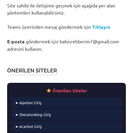
Site sahibi ile iletişime geçmek için aşağıda yer alan
yöntemleri kullanabilirsiniz.
Teams üzerinden mesaj göndermek için
Tıklayın
E-posta
göndermek için
bahisrehberim7@gmail.com
adresini kullanın.
ÖNERILEN SITELER
Önerilen Siteler
➤ Ajaxbet Giriş
➤ Sheratonking Giriş
➤ Acarbet Giriş