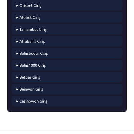
➤ Orisbet Giriş
➤ Alobet Giriş
➤ Tamambet Giriş
➤ Alfabahis Giriş
➤ Bahisbudur Giriş
➤ Bahis1000 Giriş
➤ Betgar Giriş
➤ Beinwon Giriş
➤ Casinowon Giriş