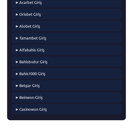
➤ Acarbet Giriş
➤ Orisbet Giriş
➤ Alobet Giriş
➤ Tamambet Giriş
➤ Alfabahis Giriş
➤ Bahisbudur Giriş
➤ Bahis1000 Giriş
➤ Betgar Giriş
➤ Beinwon Giriş
➤ Casinowon Giriş