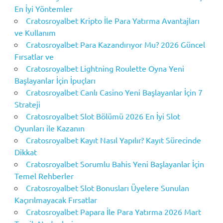
En İyi Yöntemler
Cratosroyalbet Kripto İle Para Yatırma Avantajları
ve Kullanım
Cratosroyalbet Para Kazandırıyor Mu? 2026 Güncel
Fırsatlar ve
Cratosroyalbet Lightning Roulette Oyna Yeni
Başlayanlar İçin İpuçları
Cratosroyalbet Canlı Casino Yeni Başlayanlar İçin 7
Strateji
Cratosroyalbet Slot Bölümü 2026 En İyi Slot
Oyunları ile Kazanın
Cratosroyalbet Kayıt Nasıl Yapılır? Kayıt Sürecinde
Dikkat
Cratosroyalbet Sorumlu Bahis Yeni Başlayanlar İçin
Temel Rehberler
Cratosroyalbet Slot Bonusları Üyelere Sunulan
Kaçırılmayacak Fırsatlar
Cratosroyalbet Papara İle Para Yatırma 2026 Mart