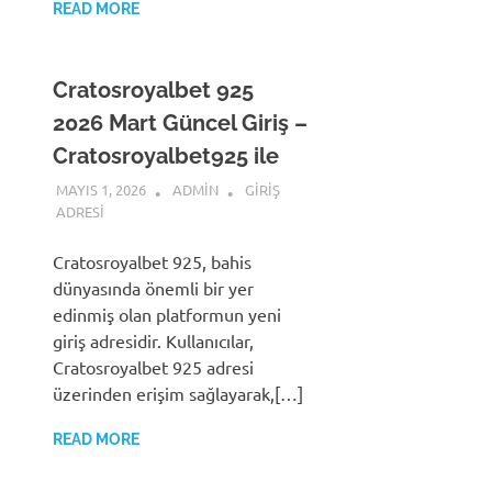
READ MORE
Cratosroyalbet 925
2026 Mart Güncel Giriş –
Cratosroyalbet925 ile
MAYIS 1, 2026
ADMIN
GIRIŞ
ADRESI
Cratosroyalbet 925, bahis
dünyasında önemli bir yer
edinmiş olan platformun yeni
giriş adresidir. Kullanıcılar,
Cratosroyalbet 925 adresi
üzerinden erişim sağlayarak,[…]
READ MORE