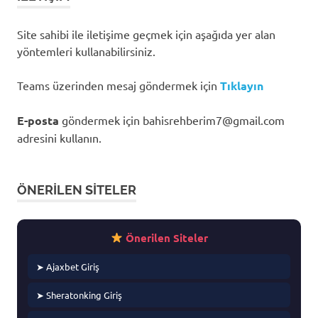
Site sahibi ile iletişime geçmek için aşağıda yer alan
yöntemleri kullanabilirsiniz.
Teams üzerinden mesaj göndermek için
Tıklayın
E-posta
göndermek için
bahisrehberim7@gmail.com
adresini kullanın.
ÖNERILEN SITELER
Önerilen Siteler
➤ Ajaxbet Giriş
➤ Sheratonking Giriş