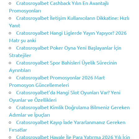
Cratosroyalbet Cashback Yılın En Avantajlı
Promosyonları
Cratosroyalbet İletişim Kullanıcıların Dikkatine: Hızlı
Yanıt
Cratosroyalbet Hangi Liglerde Yayın Yapıyor? 2026
Matr şu anki
Cratosroyalbet Poker Oyna Yeni Başlayanlar İçin
Stratejiler
Cratosroyalbet Spor Bahisleri Üyelik Sürecinin
Ayrıntıları
Cratosroyalbet Promosyonlar 2026 Mart
Promosyon Güncellemeleri
Cratosroyalbet’da Hangi Slot Oyunları Var? Yeni
Oyunlar ve Özellikleri
Cratosroyalbet Kimlik Doğrulama Bilmeniz Gereken
Adımlar ve İpuçları
Cratosroyalbet Kayıp İade Yararlanmanız Gereken
Fırsatlar
Cratosroyalbet Havale İle Para Yatırma 2026 Yılı İçin