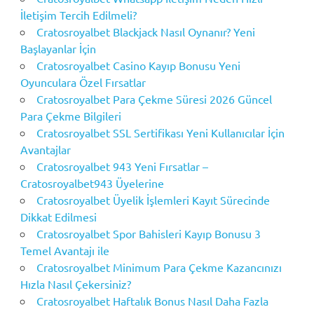
İletişim Tercih Edilmeli?
Cratosroyalbet Blackjack Nasıl Oynanır? Yeni
Başlayanlar İçin
Cratosroyalbet Casino Kayıp Bonusu Yeni
Oyunculara Özel Fırsatlar
Cratosroyalbet Para Çekme Süresi 2026 Güncel
Para Çekme Bilgileri
Cratosroyalbet SSL Sertifikası Yeni Kullanıcılar İçin
Avantajlar
Cratosroyalbet 943 Yeni Fırsatlar –
Cratosroyalbet943 Üyelerine
Cratosroyalbet Üyelik İşlemleri Kayıt Sürecinde
Dikkat Edilmesi
Cratosroyalbet Spor Bahisleri Kayıp Bonusu 3
Temel Avantajı ile
Cratosroyalbet Minimum Para Çekme Kazancınızı
Hızla Nasıl Çekersiniz?
Cratosroyalbet Haftalık Bonus Nasıl Daha Fazla