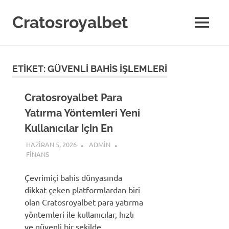
Skip
to
Cratosroyalbet
MENU
content
ETIKET:
GÜVENLI BAHIS IŞLEMLERI
Cratosroyalbet Para
Yatırma Yöntemleri Yeni
Kullanıcılar için En
HAZIRAN 5, 2026
ADMIN
FINANS
Çevrimiçi bahis dünyasında
dikkat çeken platformlardan biri
olan Cratosroyalbet para yatırma
yöntemleri ile kullanıcılar, hızlı
ve güvenli bir şekilde