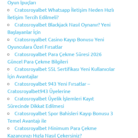
Oyun İpuçları
Cratosroyalbet Whatsapp İletişim Neden Hızlı
İletişim Tercih Edilmeli?
Cratosroyalbet Blackjack Nasıl Oynanır? Yeni
Başlayanlar İçin
Cratosroyalbet Casino Kayıp Bonusu Yeni
Oyunculara Özel Fırsatlar
Cratosroyalbet Para Çekme Süresi 2026
Güncel Para Çekme Bilgileri
Cratosroyalbet SSL Sertifikası Yeni Kullanıcılar
İçin Avantajlar
Cratosroyalbet 943 Yeni Fırsatlar –
Cratosroyalbet943 Üyelerine
Cratosroyalbet Üyelik İşlemleri Kayıt
Sürecinde Dikkat Edilmesi
Cratosroyalbet Spor Bahisleri Kayıp Bonusu 3
Temel Avantajı ile
Cratosroyalbet Minimum Para Çekme
Kazancınızı Hızla Nasıl Çekersiniz?