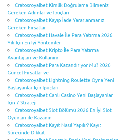
Cratosroyalbet Kimlik Doğrulama Bilmeniz
Gereken Adımlar ve İpuçları
Cratosroyalbet Kayıp İade Yararlanmanız
Gereken Fırsatlar
Cratosroyalbet Havale İle Para Yatırma 2026
Yılı İçin En İyi Yöntemler
Cratosroyalbet Kripto İle Para Yatırma
Avantajları ve Kullanım
Cratosroyalbet Para Kazandırıyor Mu? 2026
Güncel Fırsatlar ve
Cratosroyalbet Lightning Roulette Oyna Yeni
Başlayanlar İçin İpuçları
Cratosroyalbet Canlı Casino Yeni Başlayanlar
İçin 7 Strateji
Cratosroyalbet Slot Bölümü 2026 En İyi Slot
Oyunları ile Kazanın
Cratosroyalbet Kayıt Nasıl Yapılır? Kayıt
Sürecinde Dikkat
Cratosroyalbet Sorumlu Bahis Yeni Başlayanlar