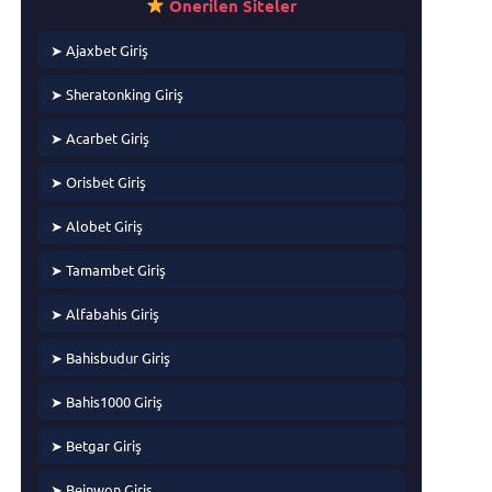
Önerilen Siteler
➤ Ajaxbet Giriş
➤ Sheratonking Giriş
➤ Acarbet Giriş
➤ Orisbet Giriş
➤ Alobet Giriş
➤ Tamambet Giriş
➤ Alfabahis Giriş
➤ Bahisbudur Giriş
➤ Bahis1000 Giriş
➤ Betgar Giriş
➤ Beinwon Giriş