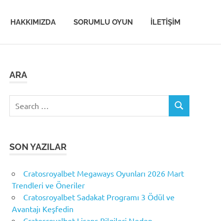
HAKKIMIZDA
SORUMLU OYUN
İLETIŞIM
ARA
Search
SEARCH
for:
SON YAZILAR
Cratosroyalbet Megaways Oyunları 2026 Mart
Trendleri ve Öneriler
Cratosroyalbet Sadakat Programı 3 Ödül ve
Avantajı Keşfedin
Cratosroyalbet Lisans Bilgileri Neden