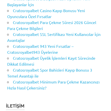
Başlayanlar İçin
Cratosroyalbet Casino Kayıp Bonusu Yeni
Oyunculara Özel Fırsatlar
Cratosroyalbet Para Çekme Süresi 2026 Güncel
Para Çekme Bilgileri
Cratosroyalbet SSL Sertifikası Yeni Kullanıcılar İçin
Avantajlar
Cratosroyalbet 943 Yeni Fırsatlar –
Cratosroyalbet943 Üyelerine
Cratosroyalbet Üyelik İşlemleri Kayıt Sürecinde
Dikkat Edilmesi
Cratosroyalbet Spor Bahisleri Kayıp Bonusu 3
Temel Avantajı ile
Cratosroyalbet Minimum Para Çekme Kazancınızı
Hızla Nasıl Çekersiniz?
İLETIŞIM