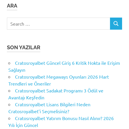
ARA
Search
SEARCH
for:
SON YAZILAR
Cratosroyalbet Güncel Giriş 6 Kritik Nokta ile Erişim
Sağlayın
Cratosroyalbet Megaways Oyunları 2026 Mart
Trendleri ve Öneriler
Cratosroyalbet Sadakat Programı 3 Ödül ve
Avantajı Keşfedin
Cratosroyalbet Lisans Bilgileri Neden
Cratosroyalbet’i Seçmelisiniz?
Cratosroyalbet Yatırım Bonusu Nasıl Alınır? 2026
Yılı İçin Güncel