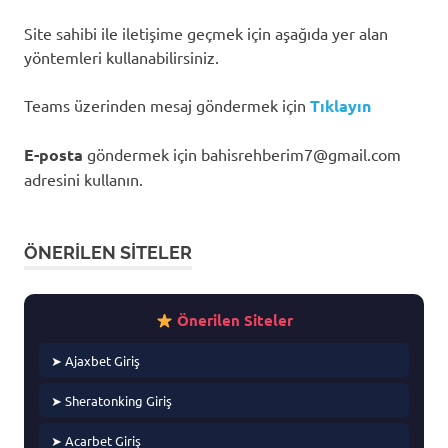
Site sahibi ile iletişime geçmek için aşağıda yer alan
yöntemleri kullanabilirsiniz.
Teams üzerinden mesaj göndermek için
Tıklayın
E-posta
göndermek için
bahisrehberim7@gmail.com
adresini kullanın.
ÖNERILEN SITELER
Önerilen Siteler
➤ Ajaxbet Giriş
➤ Sheratonking Giriş
➤ Acarbet Giriş