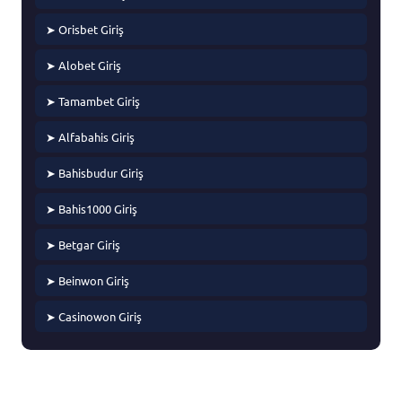
➤ Orisbet Giriş
➤ Alobet Giriş
➤ Tamambet Giriş
➤ Alfabahis Giriş
➤ Bahisbudur Giriş
➤ Bahis1000 Giriş
➤ Betgar Giriş
➤ Beinwon Giriş
➤ Casinowon Giriş