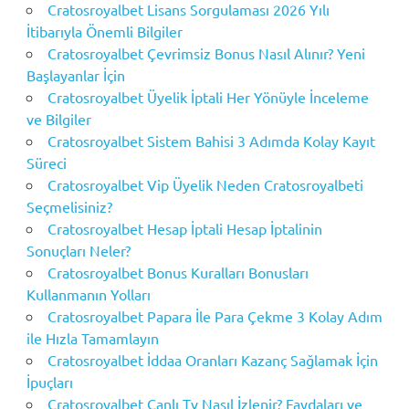
Cratosroyalbet Lisans Sorgulaması 2026 Yılı
İtibarıyla Önemli Bilgiler
Cratosroyalbet Çevrimsiz Bonus Nasıl Alınır? Yeni
Başlayanlar İçin
Cratosroyalbet Üyelik İptali Her Yönüyle İnceleme
ve Bilgiler
Cratosroyalbet Sistem Bahisi 3 Adımda Kolay Kayıt
Süreci
Cratosroyalbet Vip Üyelik Neden Cratosroyalbeti
Seçmelisiniz?
Cratosroyalbet Hesap İptali Hesap İptalinin
Sonuçları Neler?
Cratosroyalbet Bonus Kuralları Bonusları
Kullanmanın Yolları
Cratosroyalbet Papara İle Para Çekme 3 Kolay Adım
ile Hızla Tamamlayın
Cratosroyalbet İddaa Oranları Kazanç Sağlamak İçin
İpuçları
Cratosroyalbet Canlı Tv Nasıl İzlenir? Faydaları ve