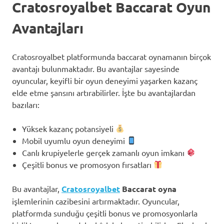
Cratosroyalbet Baccarat Oyun
Avantajları
Cratosroyalbet platformunda baccarat oynamanın birçok
avantajı bulunmaktadır. Bu avantajlar sayesinde
oyuncular, keyifli bir oyun deneyimi yaşarken kazanç
elde etme şansını artırabilirler. İşte bu avantajlardan
bazıları:
Yüksek kazanç potansiyeli
Mobil uyumlu oyun deneyimi
Canlı krupiyelerle gerçek zamanlı oyun imkanı
Çeşitli bonus ve promosyon fırsatları
Bu avantajlar,
Cratosroyalbet
Baccarat oyna
işlemlerinin cazibesini artırmaktadır. Oyuncular,
platformda sunduğu çeşitli bonus ve promosyonlarla