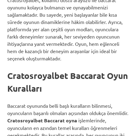
oyununu kolayca bulmanızı ve oynayabilmenizi
sağlamaktadır. Bu sayede, yeni başlayanlar bile kısa
sürede oyunun dinamiklerine hâkim olabilirler. Ayrıca,
platformda yer alan çeşitli oyun modları, oyunculara
farklı deneyimler sunarak, her seviyeden oyuncunun
ihtiyaçlarına yanıt vermektedir. Oyun, hem eğlenceli
hem de kazançlı bir deneyim arayanlar için ideal bir
seçenek oluşturmaktadır.
Cratosroyalbet Baccarat Oyun
Kuralları
Baccarat oyununda belli başlı kuralların bilinmesi,
oyuncuların başarılı olmaları açısından oldukça önemlidir.
Cratosroyalbet Baccarat oyna
işlemlerinde,
oyuncuların en azından temel kuralları öğrenmeleri
gerekmektedir. Bu kurallar arasında, her oyuncunun iki