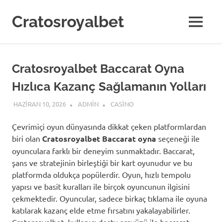
Skip
to
Cratosroyalbet
MENU
content
Cratosroyalbet Baccarat Oyna
Hızlıca Kazanç Sağlamanın Yolları
HAZIRAN 10, 2026
ADMIN
CASINO
Çevrimiçi oyun dünyasında dikkat çeken platformlardan
biri olan
Cratosroyalbet Baccarat oyna
seçeneği ile
oyunculara farklı bir deneyim sunmaktadır. Baccarat,
şans ve stratejinin birleştiği bir kart oyunudur ve bu
platformda oldukça popülerdir. Oyun, hızlı tempolu
yapısı ve basit kuralları ile birçok oyuncunun ilgisini
çekmektedir. Oyuncular, sadece birkaç tıklama ile oyuna
katılarak kazanç elde etme fırsatını yakalayabilirler.
Cratosroyalbet, kullanıcı dostu arayüzü ile baccarat