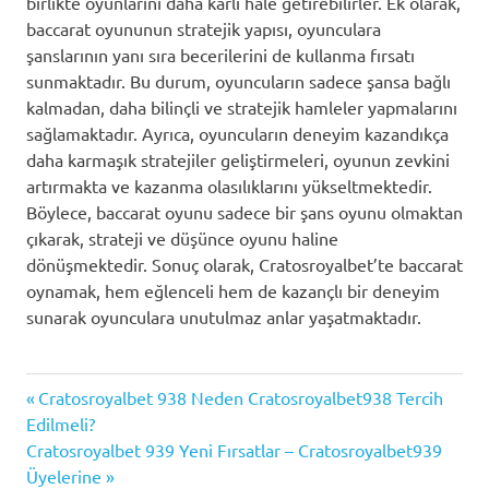
birlikte oyunlarını daha kârlı hale getirebilirler. Ek olarak,
baccarat oyununun stratejik yapısı, oyunculara
şanslarının yanı sıra becerilerini de kullanma fırsatı
sunmaktadır. Bu durum, oyuncuların sadece şansa bağlı
kalmadan, daha bilinçli ve stratejik hamleler yapmalarını
sağlamaktadır. Ayrıca, oyuncuların deneyim kazandıkça
daha karmaşık stratejiler geliştirmeleri, oyunun zevkini
artırmakta ve kazanma olasılıklarını yükseltmektedir.
Böylece, baccarat oyunu sadece bir şans oyunu olmaktan
çıkarak, strateji ve düşünce oyunu haline
dönüşmektedir. Sonuç olarak, Cratosroyalbet’te baccarat
oynamak, hem eğlenceli hem de kazançlı bir deneyim
sunarak oyunculara unutulmaz anlar yaşatmaktadır.
Baccarat
Previous
Yazı
Cratosroyalbet 938 Neden Cratosroyalbet938 Tercih
oyunu
Post:
Edilmeli?
gezinmesi
Çevrimiçi
Next
Cratosroyalbet 939 Yeni Fırsatlar – Cratosroyalbet939
oyun
Post:
Üyelerine