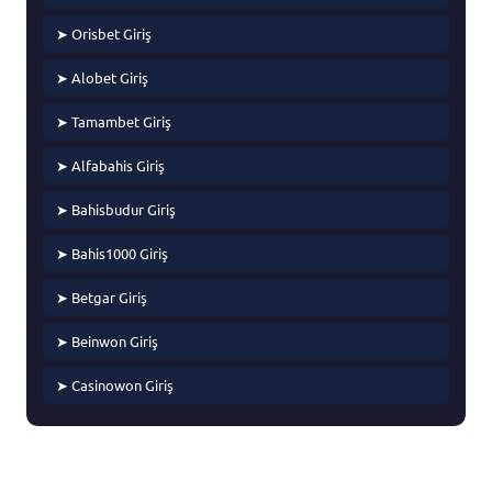
➤ Orisbet Giriş
➤ Alobet Giriş
➤ Tamambet Giriş
➤ Alfabahis Giriş
➤ Bahisbudur Giriş
➤ Bahis1000 Giriş
➤ Betgar Giriş
➤ Beinwon Giriş
➤ Casinowon Giriş