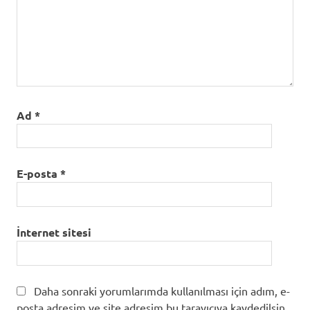
Ad
*
E-posta
*
İnternet sitesi
Daha sonraki yorumlarımda kullanılması için adım, e-
posta adresim ve site adresim bu tarayıcıya kaydedilsin.