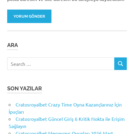
ARA
Search
SEARCH
for:
SON YAZILAR
Cratosroyalbet Crazy Time Oyna Kazançlarınız İçin
İpuçları
Cratosroyalbet Güncel Giriş 6 Kritik Nokta ile Erişim
Sağlayın
Cratosroyalbet Megaways Oyunları 2026 Mart