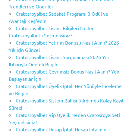
Trendleri ve Öneriler
Cratosroyalbet Sadakat Programı 3 Ödül ve
Avantajı Keşfedin
Cratosroyalbet Lisans Bilgileri Neden
Cratosroyalbet’i Seçmelisiniz?
Cratosroyalbet Yatırım Bonusu Nasıl Alınır? 2026
Yılı İçin Güncel
Cratosroyalbet Lisans Sorgulaması 2026 Yılı
İtibarıyla Önemli Bilgiler
Cratosroyalbet Çevrimsiz Bonus Nasıl Alınır? Yeni
Başlayanlar İçin
Cratosroyalbet Üyelik İptali Her Yönüyle İnceleme
ve Bilgiler
Cratosroyalbet Sistem Bahisi 3 Adımda Kolay Kayıt
Süreci
Cratosroyalbet Vip Üyelik Neden Cratosroyalbeti
Seçmelisiniz?
Cratosroyalbet Hesap İptali Hesap İptalinin