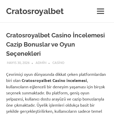
Skip
to
Cratosroyalbet
MENU
content
Cratosroyalbet Casino İncelemesi
Cazip Bonuslar ve Oyun
Seçenekleri
MAYIS 30, 2026
ADMIN
CASINO
Çevrimiçi oyun dünyasında dikkat çeken platformlardan
biri olan
Cratosroyalbet Casino incelemesi
,
kullanıcıların eğlenceli bir deneyim yaşaması için birçok
seçenek sunmaktadır. Bu platform, geniş oyun
yelpazesi, kullanıcı dostu arayüzü ve cazip bonuslarıyla
öne çıkmaktadır. Üyelik işlemleri oldukça basit bir
şekilde gerçekleştirilirken, kullanıcıların sadece temel