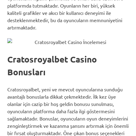
platformda tutmaktadır. Oyunların her biri, yüksek
kaliteli grafikler ve akıcı bir kullanıcı deneyimi ile
desteklenmektedir, bu da oyuncuların memnuniyetini
artırmaktadır.
Cratosroyalbet Casino
Bonusları
Cratosroyalbet, yeni ve mevcut oyuncularına sunduğu
avantajlı bonuslarla dikkat çekmektedir. İlk kez üye
olanlar için cazip bir hoş geldin bonusu sunulması,
oyuncuların platforma daha fazla ilgi göstermesini
sağlamaktadır. Bonuslar, oyuncuların oyun deneyimlerini
zenginleştirmek ve kazanma şansını artırmak için önemli
bir fırsat oluşturmaktadır. Öne çıkan bonus seçenekleri