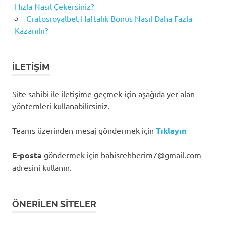
Hızla Nasıl Çekersiniz?
Cratosroyalbet Haftalık Bonus Nasıl Daha Fazla
Kazanılır?
İLETIŞIM
Site sahibi ile iletişime geçmek için aşağıda yer alan
yöntemleri kullanabilirsiniz.
Teams üzerinden mesaj göndermek için
Tıklayın
E-posta
göndermek için
bahisrehberim7@gmail.com
adresini kullanın.
ÖNERILEN SITELER