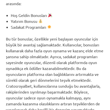
arasında:
Hoş Geldin Bonusları
Yatırım Bonusu
Sadakat Programları
Bu tür bonuslar, özellikle yeni başlayan oyuncular için
büyük bir avantaj sağlamaktadır. Kullanıcılar, bonusları
kullanarak daha fazla oyun oynama ve kazanç elde etme
şansına sahip olmaktadır. Ayrıca, sadakat programları
sayesinde oyuncular, düzenli olarak platformda oyun
oynadıkça ek ödüller kazanabilmektedir. Bu da
oyuncuların platforma olan bağlılıklarını artırmakta ve
sürekli olarak geri dönmelerini teşvik etmektedir.
Cratosroyalbet, kullanıcılarına sunduğu bu avantajlarla,
rakiplerinden sıyrılmayı başarmaktadır. Böylece,
oyuncular sadece oyun oynamakla kalmayıp, aynı
zamanda kazanma olasılıklarını artıran teşviklerden de
yararlanarak daha keyifli bir deneyim yaşamaktadır.