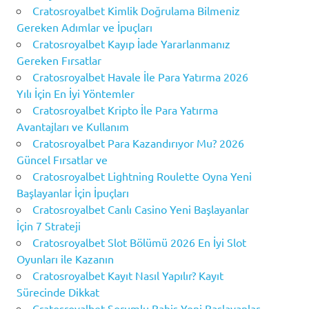
Cratosroyalbet Kimlik Doğrulama Bilmeniz
Gereken Adımlar ve İpuçları
Cratosroyalbet Kayıp İade Yararlanmanız
Gereken Fırsatlar
Cratosroyalbet Havale İle Para Yatırma 2026
Yılı İçin En İyi Yöntemler
Cratosroyalbet Kripto İle Para Yatırma
Avantajları ve Kullanım
Cratosroyalbet Para Kazandırıyor Mu? 2026
Güncel Fırsatlar ve
Cratosroyalbet Lightning Roulette Oyna Yeni
Başlayanlar İçin İpuçları
Cratosroyalbet Canlı Casino Yeni Başlayanlar
İçin 7 Strateji
Cratosroyalbet Slot Bölümü 2026 En İyi Slot
Oyunları ile Kazanın
Cratosroyalbet Kayıt Nasıl Yapılır? Kayıt
Sürecinde Dikkat
Cratosroyalbet Sorumlu Bahis Yeni Başlayanlar