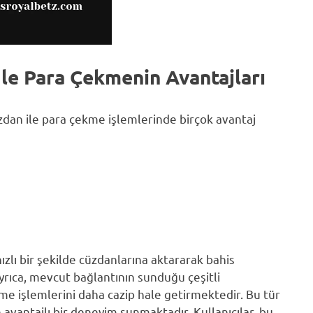
le Para Çekmenin Avantajları
zdan ile para çekme işlemlerinde birçok avantaj
hızlı bir şekilde cüzdanlarına aktararak bahis
Ayrıca, mevcut bağlantının sunduğu çeşitli
me işlemlerini daha cazip hale getirmektedir. Bu tür
 avantajlı bir deneyim sunmaktadır. Kullanıcılar, bu