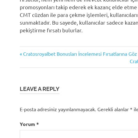
promosyonları takip ederek ek kazanç elde etme şa
CMT cüzdan ile para çekme işlemleri, kullanıcıları
sunmaktadır. Bu sayede, kullanıcılar sadece kaza
pekiştirme fırsatı bulurlar.
CMT
Previous
Yazı
Cratosroyalbet Bonusları İncelemesi Fırsatlarına Göz 
cüzdan
Post:
Nex
Cra
gezinmesi
Cratosroyalbet
Pos
Para
çekme
işlemi
LEAVE A REPLY
E-posta adresiniz yayınlanmayacak.
Gerekli alanlar
*
il
Yorum
*