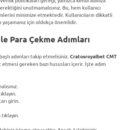
üvenlik politikaları gereği, yalnızca kendi adınıza
erektiğini unutmamalısınız. Bu, hem kullanıcı
mlerini minimize etmektedir. Kullanıcıların dikkatli
 yaşamanız için oldukça önemlidir.
le Para Çekme Adımları
başlı adımları takip etmelisiniz.
Cratosroyalbet CMT
at etmesi gereken bazı hususları içerir. İşte adım
alısınız.
klayın.
rı girin.
tıklayın.
iniz işleme alınacaktır. Ancak, talebinizin