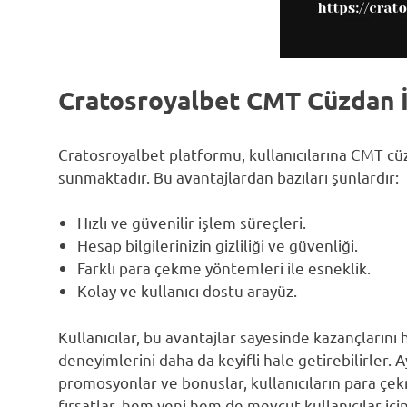
Cratosroyalbet CMT Cüzdan İ
Cratosroyalbet platformu, kullanıcılarına CMT cü
sunmaktadır. Bu avantajlardan bazıları şunlardır:
Hızlı ve güvenilir işlem süreçleri.
Hesap bilgilerinizin gizliliği ve güvenliği.
Farklı para çekme yöntemleri ile esneklik.
Kolay ve kullanıcı dostu arayüz.
Kullanıcılar, bu avantajlar sayesinde kazançlarını 
deneyimlerini daha da keyifli hale getirebilirler. 
promosyonlar ve bonuslar, kullanıcıların para çek
fırsatlar, hem yeni hem de mevcut kullanıcılar için