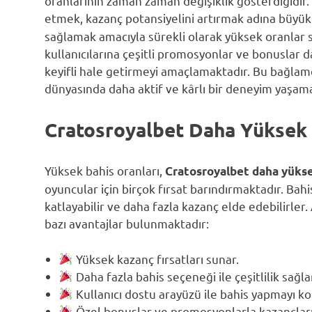
oranlarının zaman zaman değişiklik gösterdiğidir
etmek, kazanç potansiyelini artırmak adına büyük
sağlamak amacıyla sürekli olarak yüksek oranlar 
kullanıcılarına çeşitli promosyonlar ve bonuslar 
keyifli hale getirmeyi amaçlamaktadır. Bu bağlamda,
dünyasında daha aktif ve kârlı bir deneyim yaşama
Cratosroyalbet Daha Yüksek 
Yüksek bahis oranları,
Cratosroyalbet daha yükse
oyuncular için birçok fırsat barındırmaktadır. Bahi
katlayabilir ve daha fazla kazanç elde edebilirle
bazı avantajlar bulunmaktadır:
Yüksek kazanç fırsatları sunar.
Daha fazla bahis seçeneği ile çeşitlilik sağla
Kullanıcı dostu arayüzü ile bahis yapmayı kola
Özel bonuslar ve promosyonlarla kazançları