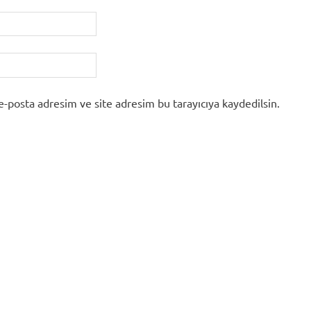
e-posta adresim ve site adresim bu tarayıcıya kaydedilsin.