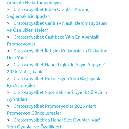
Adım ile Hızla Tamamlayın
Cratosroyalbet İddaa Oranları Kazanç
Sağlamak İçin İpuçları
Cratosroyalbet Canlı Tv Nasıl İzlenir? Faydaları
ve Özellikleri Neler?
Cratosroyalbet Cashback Yılın En Avantajlı
Promosyonları
Cratosroyalbet İletişim Kullanıcıların Dikkatine:
Hızlı Yanıt
Cratosroyalbet Hangi Liglerde Yayın Yapıyor?
2026 Matr şu anki
Cratosroyalbet Poker Oyna Yeni Başlayanlar
İçin Stratejiler
Cratosroyalbet Spor Bahisleri Üyelik Sürecinin
Ayrıntıları
Cratosroyalbet Promosyonlar 2026 Mart
Promosyon Güncellemeleri
Cratosroyalbet’da Hangi Slot Oyunları Var?
Yeni Oyunlar ve Özellikleri