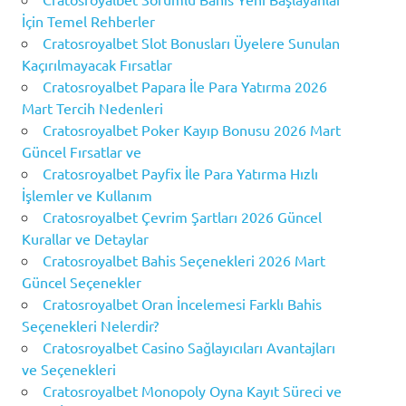
İçin Temel Rehberler
Cratosroyalbet Slot Bonusları Üyelere Sunulan
Kaçırılmayacak Fırsatlar
Cratosroyalbet Papara İle Para Yatırma 2026
Mart Tercih Nedenleri
Cratosroyalbet Poker Kayıp Bonusu 2026 Mart
Güncel Fırsatlar ve
Cratosroyalbet Payfix İle Para Yatırma Hızlı
İşlemler ve Kullanım
Cratosroyalbet Çevrim Şartları 2026 Güncel
Kurallar ve Detaylar
Cratosroyalbet Bahis Seçenekleri 2026 Mart
Güncel Seçenekler
Cratosroyalbet Oran İncelemesi Farklı Bahis
Seçenekleri Nelerdir?
Cratosroyalbet Casino Sağlayıcıları Avantajları
ve Seçenekleri
Cratosroyalbet Monopoly Oyna Kayıt Süreci ve