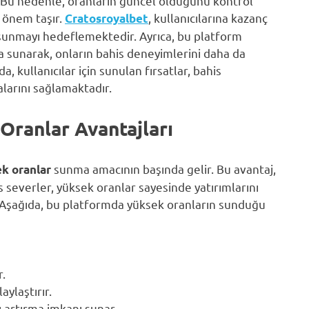
. Bu nedenle, oranların güncel olduğunu kontrol
 önem taşır.
, kullanıcılarına kazanç
Cratosroyalbet
sunmayı hedeflemektedir. Ayrıca, bu platform
da sunarak, onların bahis deneyimlerini daha da
 kullanıcılar için sunulan fırsatlar, bahis
larını sağlamaktadır.
Oranlar Avantajları
sunma amacının başında gelir. Bu avantaj,
k oranlar
s severler, yüksek oranlar sayesinde yatırımlarını
r. Aşağıda, bu platformda yüksek oranların sunduğu
r.
ylaştırır.
 artırma imkanı sunar.