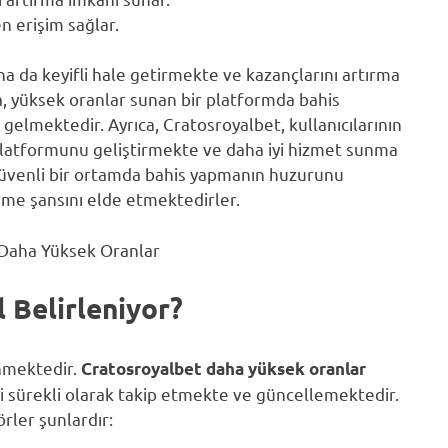
 erişim sağlar.
ha da keyifli hale getirmekte ve kazançlarını artırma
a, yüksek oranlar sunan bir platformda bahis
gelmektedir. Ayrıca, Cratosroyalbet, kullanıcılarının
 platformunu geliştirmekte ve daha iyi hizmet sunma
 güvenli bir ortamda bahis yapmanın huzurunu
me şansını elde etmektedirler.
 Belirleniyor?
enmektedir.
Cratosroyalbet daha yüksek oranlar
 sürekli olarak takip etmekte ve güncellemektedir.
örler şunlardır: