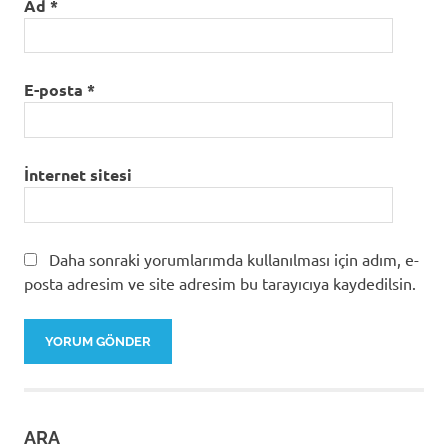
Ad
*
E-posta
*
İnternet sitesi
Daha sonraki yorumlarımda kullanılması için adım, e-
posta adresim ve site adresim bu tarayıcıya kaydedilsin.
ARA