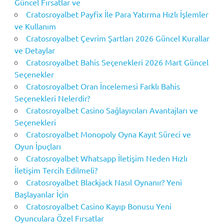
Güncel Fırsatlar ve
Cratosroyalbet Payfix İle Para Yatırma Hızlı İşlemler
ve Kullanım
Cratosroyalbet Çevrim Şartları 2026 Güncel Kurallar
ve Detaylar
Cratosroyalbet Bahis Seçenekleri 2026 Mart Güncel
Seçenekler
Cratosroyalbet Oran İncelemesi Farklı Bahis
Seçenekleri Nelerdir?
Cratosroyalbet Casino Sağlayıcıları Avantajları ve
Seçenekleri
Cratosroyalbet Monopoly Oyna Kayıt Süreci ve
Oyun İpuçları
Cratosroyalbet Whatsapp İletişim Neden Hızlı
İletişim Tercih Edilmeli?
Cratosroyalbet Blackjack Nasıl Oynanır? Yeni
Başlayanlar İçin
Cratosroyalbet Casino Kayıp Bonusu Yeni
Oyunculara Özel Fırsatlar