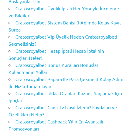
Başlayanlar İçin
Cratosroyalbet Üyelik İptali Her Yönüyle İnceleme
ve Bilgiler
Cratosroyalbet Sistem Bahisi 3 Adımda Kolay Kayıt
Süreci
Cratosroyalbet Vip Üyelik Neden Cratosroyalbeti
Seçmelisiniz?
Cratosroyalbet Hesap İptali Hesap İptalinin
Sonuçları Neler?
Cratosroyalbet Bonus Kuralları Bonusları
Kullanmanın Yolları
Cratosroyalbet Papara İle Para Çekme 3 Kolay Adım
ile Hızla Tamamlayın
Cratosroyalbet İddaa Oranları Kazanç Sağlamak İçin
İpuçları
Cratosroyalbet Canlı Tv Nasıl İzlenir? Faydaları ve
Özellikleri Neler?
Cratosroyalbet Cashback Yılın En Avantajlı
Promosyonları