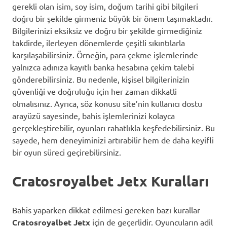
gerekli olan isim, soy isim, doğum tarihi gibi bilgileri
doğru bir şekilde girmeniz büyük bir önem taşımaktadır.
Bilgilerinizi eksiksiz ve doğru bir şekilde girmediğiniz
takdirde, ilerleyen dönemlerde çeşitli sıkıntılarla
karşılaşabilirsiniz. Örneğin, para çekme işlemlerinde
yalnızca adınıza kayıtlı banka hesabına çekim talebi
gönderebilirsiniz. Bu nedenle, kişisel bilgilerinizin
güvenliği ve doğruluğu için her zaman dikkatli
olmalısınız. Ayrıca, söz konusu site’nin kullanıcı dostu
arayüzü sayesinde, bahis işlemlerinizi kolayca
gerçekleştirebilir, oyunları rahatlıkla keşfedebilirsiniz. Bu
sayede, hem deneyiminizi artırabilir hem de daha keyifli
bir oyun süreci geçirebilirsiniz.
Cratosroyalbet Jetx Kuralları
Bahis yaparken dikkat edilmesi gereken bazı kurallar
Cratosroyalbet Jetx
için de geçerlidir. Oyuncuların adil