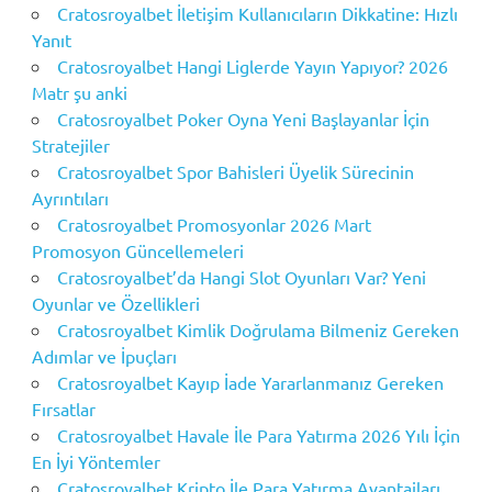
Cratosroyalbet İletişim Kullanıcıların Dikkatine: Hızlı
Yanıt
Cratosroyalbet Hangi Liglerde Yayın Yapıyor? 2026
Matr şu anki
Cratosroyalbet Poker Oyna Yeni Başlayanlar İçin
Stratejiler
Cratosroyalbet Spor Bahisleri Üyelik Sürecinin
Ayrıntıları
Cratosroyalbet Promosyonlar 2026 Mart
Promosyon Güncellemeleri
Cratosroyalbet’da Hangi Slot Oyunları Var? Yeni
Oyunlar ve Özellikleri
Cratosroyalbet Kimlik Doğrulama Bilmeniz Gereken
Adımlar ve İpuçları
Cratosroyalbet Kayıp İade Yararlanmanız Gereken
Fırsatlar
Cratosroyalbet Havale İle Para Yatırma 2026 Yılı İçin
En İyi Yöntemler
Cratosroyalbet Kripto İle Para Yatırma Avantajları