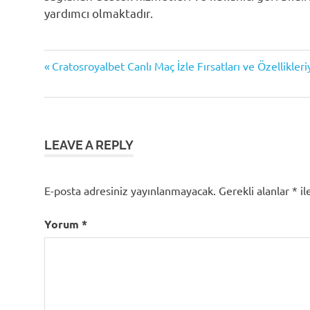
yardımcı olmaktadır.
Çevrimiçi
Previous
Yazı
Cratosroyalbet Canlı Maç İzle Fırsatları ve Özellikler
Eğlence
Post:
gezinmesi
Cratosroyalbet
Oyun
Mega Ball
Stratejileri
LEAVE A REPLY
E-posta adresiniz yayınlanmayacak.
Gerekli alanlar
*
il
Yorum
*