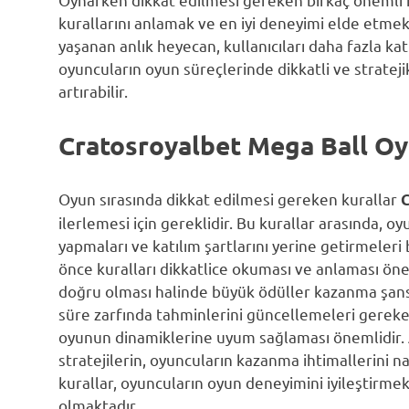
kurallarını anlamak ve en iyi deneyimi elde etmek
yaşanan anlık heyecan, kullanıcıları daha fazla k
oyuncuların oyun süreçlerinde dikkatli ve strateji
artırabilir.
Cratosroyalbet Mega Ball Oy
Oyun sırasında dikkat edilmesi gereken kurallar
C
ilerlemesi için gereklidir. Bu kurallar arasında, oy
yapmaları ve katılım şartlarını yerine getirmele
önce kuralları dikkatlice okuması ve anlaması öner
doğru olması halinde büyük ödüller kazanma şansı 
süre zarfında tahminlerini güncellemeleri gerekeb
oyunun dinamiklerine uyum sağlaması önemlidir. Ay
stratejilerin, oyuncuların kazanma ihtimallerini nas
kurallar, oyuncuların oyun deneyimini iyileştirmek
olmaktadır.