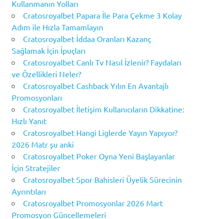
Kullanmanın Yolları
Cratosroyalbet Papara İle Para Çekme 3 Kolay
Adım ile Hızla Tamamlayın
Cratosroyalbet İddaa Oranları Kazanç
Sağlamak İçin İpuçları
Cratosroyalbet Canlı Tv Nasıl İzlenir? Faydaları
ve Özellikleri Neler?
Cratosroyalbet Cashback Yılın En Avantajlı
Promosyonları
Cratosroyalbet İletişim Kullanıcıların Dikkatine:
Hızlı Yanıt
Cratosroyalbet Hangi Liglerde Yayın Yapıyor?
2026 Matr şu anki
Cratosroyalbet Poker Oyna Yeni Başlayanlar
İçin Stratejiler
Cratosroyalbet Spor Bahisleri Üyelik Sürecinin
Ayrıntıları
Cratosroyalbet Promosyonlar 2026 Mart
Promosyon Güncellemeleri