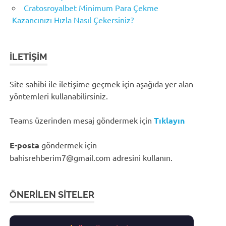
Cratosroyalbet Minimum Para Çekme
Kazancınızı Hızla Nasıl Çekersiniz?
İLETIŞIM
Site sahibi ile iletişime geçmek için aşağıda yer alan
yöntemleri kullanabilirsiniz.
Teams üzerinden mesaj göndermek için
Tıklayın
E-posta
göndermek için
bahisrehberim7@gmail.com
adresini kullanın.
ÖNERILEN SITELER