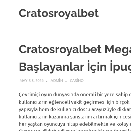
Skip
Cratosroyalbet
to
content
Cratosroyalbet Mega
Başlayanlar İçin İpuç
MAYIS 8, 2026
ADMIN
CASINO
Çevrimiçi oyun dünyasında önemli bir yere sahip 
kullanıcıların eğlenceli vakit geçirmesi için birç
yapısıyla hem de kullanıcı dostu arayüzüyle dikk
kullanıcıların kazanma şanslarını artırmak için çeşi
her yaştan oyuncuya hitap edebilmekte ve kolay er
Oynarken dikkat edilmesi gereken birkaç önemli 