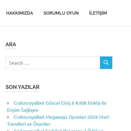
HAKKIMIZDA
SORUMLU OYUN
İLETIŞIM
ARA
Search
SEARCH
for:
SON YAZILAR
Cratosroyalbet Güncel Giriş 6 Kritik Nokta ile
Erişim Sağlayın
Cratosroyalbet Megaways Oyunları 2026 Mart
Trendleri ve Öneriler
Cratosroyalbet Sadakat Programı 3 Ödül ve