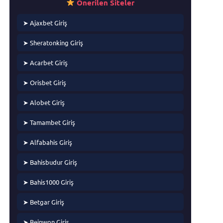
Önerilen Siteler
➤ Ajaxbet Giriş
➤ Sheratonking Giriş
➤ Acarbet Giriş
➤ Orisbet Giriş
➤ Alobet Giriş
➤ Tamambet Giriş
➤ Alfabahis Giriş
➤ Bahisbudur Giriş
➤ Bahis1000 Giriş
➤ Betgar Giriş
➤ Beinwon Giriş