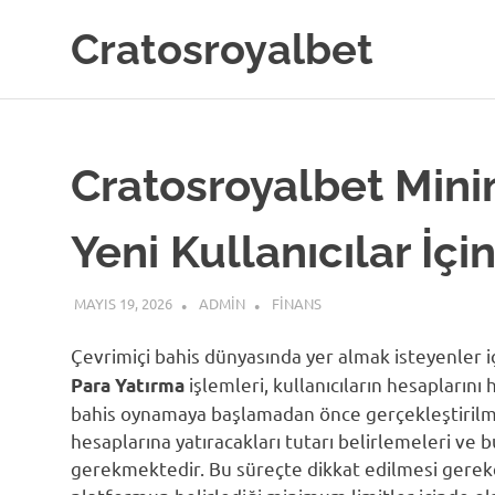
Skip
Cratosroyalbet
to
content
Cratosroyalbet Min
Yeni Kullanıcılar İçi
MAYIS 19, 2026
ADMIN
FINANS
Çevrimiçi bahis dünyasında yer almak isteyenler i
işlemleri, kullanıcıların hesaplarını 
Para Yatırma
bahis oynamaya başlamadan önce gerçekleştirilmes
hesaplarına yatıracakları tutarı belirlemeleri ve b
gerekmektedir. Bu süreçte dikkat edilmesi gereke