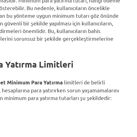
lmasıdır. Minimum para yatırma tutarı, hangi ödeme
österebilir. Bu nedenle, kullanıcıların öncelikle
ından bu yönteme uygun minimum tutarı göz önünde
güvenli bir şekilde yapılması için kullanıcıların,
irmeleri önemlidir. Bu, kullanıcıların bahis
mlerini sorunsuz bir şekilde gerçekleştirmelerine
 Yatırma Limitleri
limitleri de belirli
bet Minimum Para Yatırma
esi, hesaplarına para yatırırken sorun yaşamamalarını
in minimum para yatırma tutarları şu şekildedir: