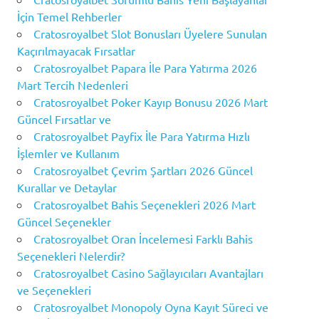
İçin Temel Rehberler
Cratosroyalbet Slot Bonusları Üyelere Sunulan
Kaçırılmayacak Fırsatlar
Cratosroyalbet Papara İle Para Yatırma 2026
Mart Tercih Nedenleri
Cratosroyalbet Poker Kayıp Bonusu 2026 Mart
Güncel Fırsatlar ve
Cratosroyalbet Payfix İle Para Yatırma Hızlı
İşlemler ve Kullanım
Cratosroyalbet Çevrim Şartları 2026 Güncel
Kurallar ve Detaylar
Cratosroyalbet Bahis Seçenekleri 2026 Mart
Güncel Seçenekler
Cratosroyalbet Oran İncelemesi Farklı Bahis
Seçenekleri Nelerdir?
Cratosroyalbet Casino Sağlayıcıları Avantajları
ve Seçenekleri
Cratosroyalbet Monopoly Oyna Kayıt Süreci ve