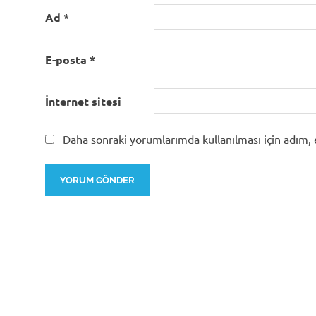
Ad
*
E-posta
*
İnternet sitesi
Daha sonraki yorumlarımda kullanılması için adım, 