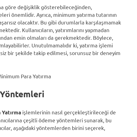
ına göre değişiklik gösterebileceğinden,
meleri önemlidir. Ayrıca, minimum yatırma tutarının
başarısız olacaktır. Bu gibi durumlarla karşılaşmamak
ektedir. Kullanıcıların, yatırımlarını yapmadan
rından emin olmaları da gerekmektedir. Böylece,
layabilirler. Unutulmamalıdır ki, yatırma işlemi
siz bir şekilde takip edilmesi, sorunsuz bir deneyim
 Yöntemleri
işlemlerinin nasıl gerçekleştirileceği de
 Yatırma
nıcılarına çeşitli ödeme yöntemleri sunarak, bu
cılar, aşağıdaki yöntemlerden birini seçerek,