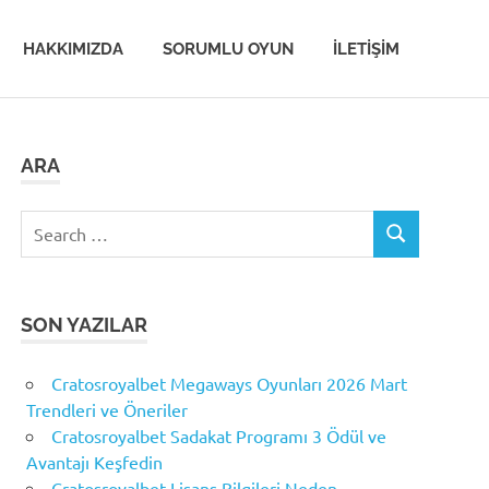
HAKKIMIZDA
SORUMLU OYUN
İLETIŞIM
ARA
Search
SEARCH
for:
SON YAZILAR
Cratosroyalbet Megaways Oyunları 2026 Mart
Trendleri ve Öneriler
Cratosroyalbet Sadakat Programı 3 Ödül ve
Avantajı Keşfedin
Cratosroyalbet Lisans Bilgileri Neden