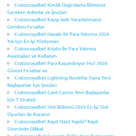
Cratosroyalbet Kimlik Doğrulama Bilmeniz
Gereken Adımlar ve İpuçları
Cratosroyalbet Kayıp İade Yararlanmanız
Gereken Fırsatlar
Cratosroyalbet Havale İle Para Yatırma 2026
Yılı İçin En İyi Yöntemler
Cratosroyalbet Kripto İle Para Yatırma
Avantajları ve Kullanım
Cratosroyalbet Para Kazandırıyor Mu? 2026
Güncel Fırsatlar ve
Cratosroyalbet Lightning Roulette Oyna Yeni
Başlayanlar İçin İpuçları
Cratosroyalbet Canlı Casino Yeni Başlayanlar
İçin 7 Strateji
Cratosroyalbet Slot Bölümü 2026 En İyi Slot
Oyunları ile Kazanın
Cratosroyalbet Kayıt Nasıl Yapılır? Kayıt
Sürecinde Dikkat
Cratosroyalbet Sorumlu Bahis Yeni Başlayanlar