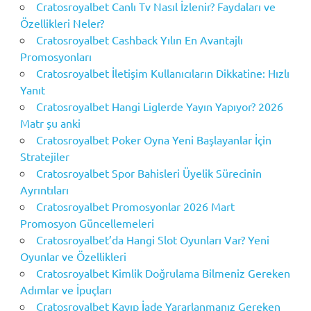
Cratosroyalbet Canlı Tv Nasıl İzlenir? Faydaları ve
Özellikleri Neler?
Cratosroyalbet Cashback Yılın En Avantajlı
Promosyonları
Cratosroyalbet İletişim Kullanıcıların Dikkatine: Hızlı
Yanıt
Cratosroyalbet Hangi Liglerde Yayın Yapıyor? 2026
Matr şu anki
Cratosroyalbet Poker Oyna Yeni Başlayanlar İçin
Stratejiler
Cratosroyalbet Spor Bahisleri Üyelik Sürecinin
Ayrıntıları
Cratosroyalbet Promosyonlar 2026 Mart
Promosyon Güncellemeleri
Cratosroyalbet’da Hangi Slot Oyunları Var? Yeni
Oyunlar ve Özellikleri
Cratosroyalbet Kimlik Doğrulama Bilmeniz Gereken
Adımlar ve İpuçları
Cratosroyalbet Kayıp İade Yararlanmanız Gereken