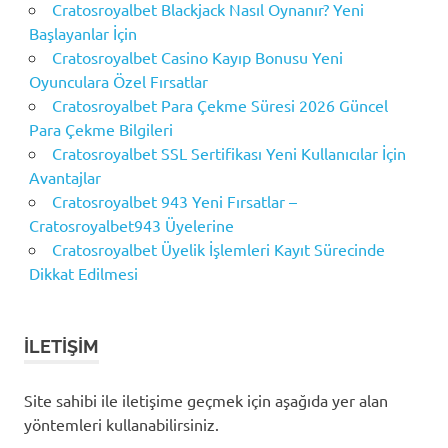
Cratosroyalbet Blackjack Nasıl Oynanır? Yeni
Başlayanlar İçin
Cratosroyalbet Casino Kayıp Bonusu Yeni
Oyunculara Özel Fırsatlar
Cratosroyalbet Para Çekme Süresi 2026 Güncel
Para Çekme Bilgileri
Cratosroyalbet SSL Sertifikası Yeni Kullanıcılar İçin
Avantajlar
Cratosroyalbet 943 Yeni Fırsatlar –
Cratosroyalbet943 Üyelerine
Cratosroyalbet Üyelik İşlemleri Kayıt Sürecinde
Dikkat Edilmesi
İLETIŞIM
Site sahibi ile iletişime geçmek için aşağıda yer alan
yöntemleri kullanabilirsiniz.