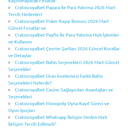
Kaçırılmayacak Fırsatlar
Cratosroyalbet Papara İle Para Yatırma 2026 Mart
Tercih Nedenleri
Cratosroyalbet Poker Kayıp Bonusu 2026 Mart
Güncel Fırsatlar ve
Cratosroyalbet Payfix İle Para Yatırma Hızlı İşlemler
ve Kullanım
Cratosroyalbet Çevrim Şartları 2026 Güncel Kurallar
ve Detaylar
Cratosroyalbet Bahis Seçenekleri 2026 Mart Güncel
Seçenekler
Cratosroyalbet Oran İncelemesi Farklı Bahis
Seçenekleri Nelerdir?
Cratosroyalbet Casino Sağlayıcıları Avantajları ve
Seçenekleri
Cratosroyalbet Monopoly Oyna Kayıt Süreci ve
Oyun İpuçları
Cratosroyalbet Whatsapp İletişim Neden Hızlı
İletişim Tercih Edilmeli?