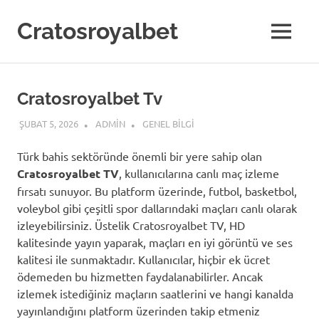
Skip
to
Cratosroyalbet
MENU
content
Cratosroyalbet Tv
ŞUBAT 5, 2026
ADMIN
GENEL BILGI
Türk bahis sektöründe önemli bir yere sahip olan
Cratosroyalbet TV
, kullanıcılarına canlı maç izleme
fırsatı sunuyor. Bu platform üzerinde, futbol, basketbol,
voleybol gibi çeşitli spor dallarındaki maçları canlı olarak
izleyebilirsiniz. Üstelik Cratosroyalbet TV, HD
kalitesinde yayın yaparak, maçları en iyi görüntü ve ses
kalitesi ile sunmaktadır. Kullanıcılar, hiçbir ek ücret
ödemeden bu hizmetten faydalanabilirler. Ancak
izlemek istediğiniz maçların saatlerini ve hangi kanalda
yayınlandığını platform üzerinden takip etmeniz