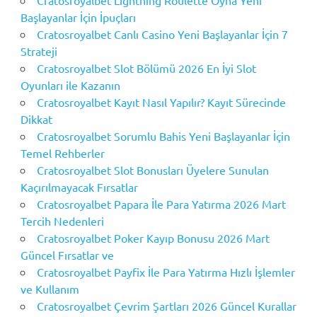
Cratosroyalbet Lightning Roulette Oyna Yeni
Başlayanlar İçin İpuçları
Cratosroyalbet Canlı Casino Yeni Başlayanlar İçin 7
Strateji
Cratosroyalbet Slot Bölümü 2026 En İyi Slot
Oyunları ile Kazanın
Cratosroyalbet Kayıt Nasıl Yapılır? Kayıt Sürecinde
Dikkat
Cratosroyalbet Sorumlu Bahis Yeni Başlayanlar İçin
Temel Rehberler
Cratosroyalbet Slot Bonusları Üyelere Sunulan
Kaçırılmayacak Fırsatlar
Cratosroyalbet Papara İle Para Yatırma 2026 Mart
Tercih Nedenleri
Cratosroyalbet Poker Kayıp Bonusu 2026 Mart
Güncel Fırsatlar ve
Cratosroyalbet Payfix İle Para Yatırma Hızlı İşlemler
ve Kullanım
Cratosroyalbet Çevrim Şartları 2026 Güncel Kurallar