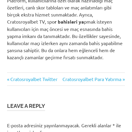
Platform, kullanıcılarına özel olarak hazırladığı maç
özetleri, canlı skor tabloları ve maç anlatımları gibi
birçok ekstra hizmet sunmaktadır. Ayrıca,
Cratosroyalbet TV, spo
r bahisleri ya
pmak isteyen
kullanıcıları için maç öncesi ve maç esnasında bahis
yapma imkanı da tanımaktadır. Bu özellikler sayesinde,
kullanıcılar maçı izlerken aynı zamanda bahis yapabilme
şansına sahiptir. Bu da onlara hem eğlenceli hem de
kazançlı zamanlar geçirme fırsatı sunmaktadır.
Previous
Next
Yazı
Cratosroyalbet Twitter
Cratosroyalbet Para Yatırma
Post:
Post:
gezinmesi
LEAVE A REPLY
E-posta adresiniz yayınlanmayacak.
Gerekli alanlar
*
ile