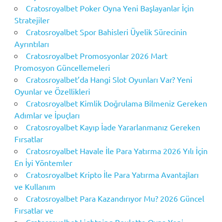
Cratosroyalbet Poker Oyna Yeni Başlayanlar İçin
Stratejiler
Cratosroyalbet Spor Bahisleri Üyelik Sürecinin
Ayrıntıları
Cratosroyalbet Promosyonlar 2026 Mart
Promosyon Güncellemeleri
Cratosroyalbet’da Hangi Slot Oyunları Var? Yeni
Oyunlar ve Özellikleri
Cratosroyalbet Kimlik Doğrulama Bilmeniz Gereken
Adımlar ve İpuçları
Cratosroyalbet Kayıp İade Yararlanmanız Gereken
Fırsatlar
Cratosroyalbet Havale İle Para Yatırma 2026 Yılı İçin
En İyi Yöntemler
Cratosroyalbet Kripto İle Para Yatırma Avantajları
ve Kullanım
Cratosroyalbet Para Kazandırıyor Mu? 2026 Güncel
Fırsatlar ve