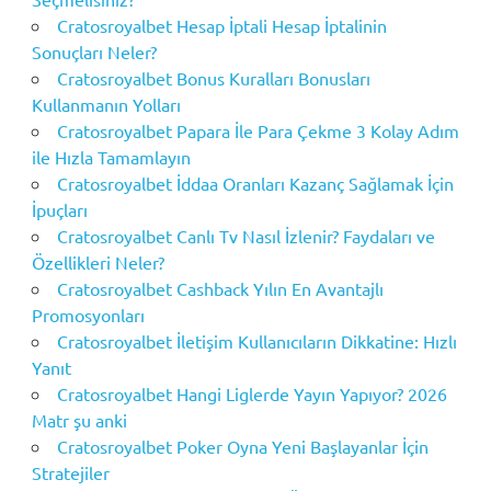
Cratosroyalbet Hesap İptali Hesap İptalinin
Sonuçları Neler?
Cratosroyalbet Bonus Kuralları Bonusları
Kullanmanın Yolları
Cratosroyalbet Papara İle Para Çekme 3 Kolay Adım
ile Hızla Tamamlayın
Cratosroyalbet İddaa Oranları Kazanç Sağlamak İçin
İpuçları
Cratosroyalbet Canlı Tv Nasıl İzlenir? Faydaları ve
Özellikleri Neler?
Cratosroyalbet Cashback Yılın En Avantajlı
Promosyonları
Cratosroyalbet İletişim Kullanıcıların Dikkatine: Hızlı
Yanıt
Cratosroyalbet Hangi Liglerde Yayın Yapıyor? 2026
Matr şu anki
Cratosroyalbet Poker Oyna Yeni Başlayanlar İçin
Stratejiler