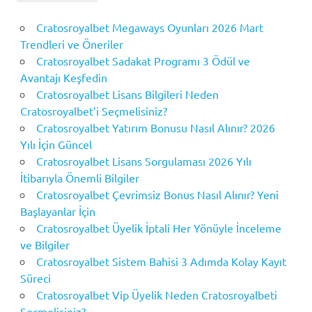
Cratosroyalbet Megaways Oyunları 2026 Mart
Trendleri ve Öneriler
Cratosroyalbet Sadakat Programı 3 Ödül ve
Avantajı Keşfedin
Cratosroyalbet Lisans Bilgileri Neden
Cratosroyalbet’i Seçmelisiniz?
Cratosroyalbet Yatırım Bonusu Nasıl Alınır? 2026
Yılı İçin Güncel
Cratosroyalbet Lisans Sorgulaması 2026 Yılı
İtibarıyla Önemli Bilgiler
Cratosroyalbet Çevrimsiz Bonus Nasıl Alınır? Yeni
Başlayanlar İçin
Cratosroyalbet Üyelik İptali Her Yönüyle İnceleme
ve Bilgiler
Cratosroyalbet Sistem Bahisi 3 Adımda Kolay Kayıt
Süreci
Cratosroyalbet Vip Üyelik Neden Cratosroyalbeti
Seçmelisiniz?