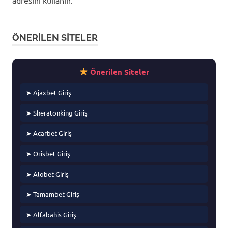
ÖNERILEN SITELER
Önerilen Siteler
➤ Ajaxbet Giriş
➤ Sheratonking Giriş
➤ Acarbet Giriş
➤ Orisbet Giriş
➤ Alobet Giriş
➤ Tamambet Giriş
➤ Alfabahis Giriş