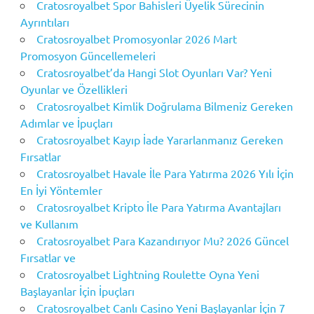
Cratosroyalbet Spor Bahisleri Üyelik Sürecinin
Ayrıntıları
Cratosroyalbet Promosyonlar 2026 Mart
Promosyon Güncellemeleri
Cratosroyalbet’da Hangi Slot Oyunları Var? Yeni
Oyunlar ve Özellikleri
Cratosroyalbet Kimlik Doğrulama Bilmeniz Gereken
Adımlar ve İpuçları
Cratosroyalbet Kayıp İade Yararlanmanız Gereken
Fırsatlar
Cratosroyalbet Havale İle Para Yatırma 2026 Yılı İçin
En İyi Yöntemler
Cratosroyalbet Kripto İle Para Yatırma Avantajları
ve Kullanım
Cratosroyalbet Para Kazandırıyor Mu? 2026 Güncel
Fırsatlar ve
Cratosroyalbet Lightning Roulette Oyna Yeni
Başlayanlar İçin İpuçları
Cratosroyalbet Canlı Casino Yeni Başlayanlar İçin 7