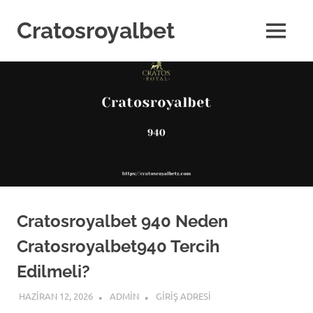
Skip
to
Cratosroyalbet
MENU
content
Cratosroyalbet 940 Neden
Cratosroyalbet940 Tercih
Edilmeli?
HAZIRAN 12, 2026
ADMIN
GIRIŞ ADRESI