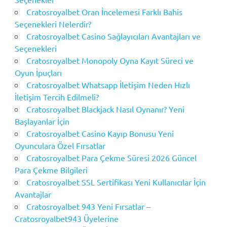
Cratosroyalbet Oran İncelemesi Farklı Bahis
Seçenekleri Nelerdir?
Cratosroyalbet Casino Sağlayıcıları Avantajları ve
Seçenekleri
Cratosroyalbet Monopoly Oyna Kayıt Süreci ve
Oyun İpuçları
Cratosroyalbet Whatsapp İletişim Neden Hızlı
İletişim Tercih Edilmeli?
Cratosroyalbet Blackjack Nasıl Oynanır? Yeni
Başlayanlar İçin
Cratosroyalbet Casino Kayıp Bonusu Yeni
Oyunculara Özel Fırsatlar
Cratosroyalbet Para Çekme Süresi 2026 Güncel
Para Çekme Bilgileri
Cratosroyalbet SSL Sertifikası Yeni Kullanıcılar İçin
Avantajlar
Cratosroyalbet 943 Yeni Fırsatlar –
Cratosroyalbet943 Üyelerine