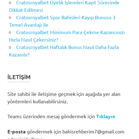
Cratosroyalbet Üyelik İşlemleri Kayıt Sürecinde
Dikkat Edilmesi
Cratosroyalbet Spor Bahisleri Kayıp Bonusu 3
Temel Avantajı ile
Cratosroyalbet Minimum Para Çekme Kazancınızı
Hızla Nasıl Çekersiniz?
Cratosroyalbet Haftalık Bonus Nasıl Daha Fazla
Kazanılır?
İLETIŞIM
Site sahibi ile iletişime geçmek için aşağıda yer alan
yöntemleri kullanabilirsiniz.
Teams üzerinden mesaj göndermek için
Tıklayın
E-posta
göndermek için
bahisrehberim7@gmail.com
adresini kullanın.