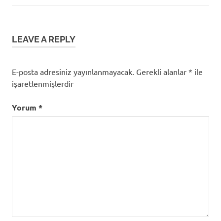
E-Spor
Bahisleri
LEAVE A REPLY
E-posta adresiniz yayınlanmayacak.
Gerekli alanlar
*
ile
işaretlenmişlerdir
Yorum
*