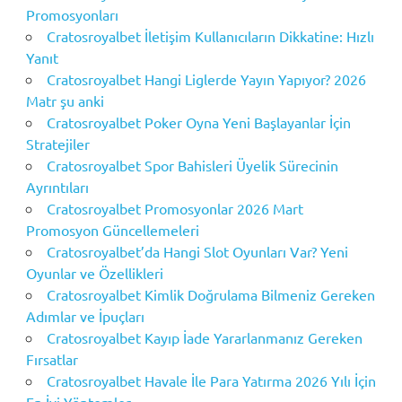
Promosyonları
Cratosroyalbet İletişim Kullanıcıların Dikkatine: Hızlı
Yanıt
Cratosroyalbet Hangi Liglerde Yayın Yapıyor? 2026
Matr şu anki
Cratosroyalbet Poker Oyna Yeni Başlayanlar İçin
Stratejiler
Cratosroyalbet Spor Bahisleri Üyelik Sürecinin
Ayrıntıları
Cratosroyalbet Promosyonlar 2026 Mart
Promosyon Güncellemeleri
Cratosroyalbet’da Hangi Slot Oyunları Var? Yeni
Oyunlar ve Özellikleri
Cratosroyalbet Kimlik Doğrulama Bilmeniz Gereken
Adımlar ve İpuçları
Cratosroyalbet Kayıp İade Yararlanmanız Gereken
Fırsatlar
Cratosroyalbet Havale İle Para Yatırma 2026 Yılı İçin