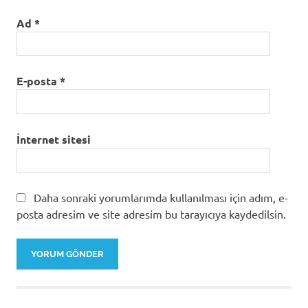
Ad
*
E-posta
*
İnternet sitesi
Daha sonraki yorumlarımda kullanılması için adım, e-
posta adresim ve site adresim bu tarayıcıya kaydedilsin.