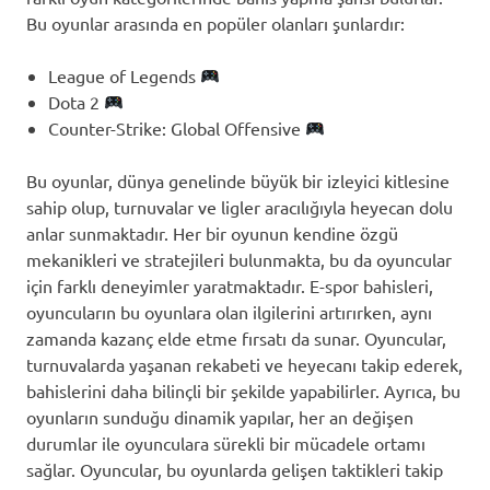
Bu oyunlar arasında en popüler olanları şunlardır:
League of Legends
Dota 2
Counter-Strike: Global Offensive
Bu oyunlar, dünya genelinde büyük bir izleyici kitlesine
sahip olup, turnuvalar ve ligler aracılığıyla heyecan dolu
anlar sunmaktadır. Her bir oyunun kendine özgü
mekanikleri ve stratejileri bulunmakta, bu da oyuncular
için farklı deneyimler yaratmaktadır. E-spor bahisleri,
oyuncuların bu oyunlara olan ilgilerini artırırken, aynı
zamanda kazanç elde etme fırsatı da sunar. Oyuncular,
turnuvalarda yaşanan rekabeti ve heyecanı takip ederek,
bahislerini daha bilinçli bir şekilde yapabilirler. Ayrıca, bu
oyunların sunduğu dinamik yapılar, her an değişen
durumlar ile oyunculara sürekli bir mücadele ortamı
sağlar. Oyuncular, bu oyunlarda gelişen taktikleri takip