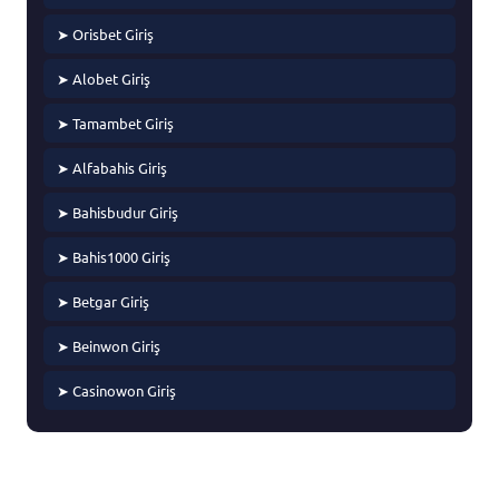
➤ Orisbet Giriş
➤ Alobet Giriş
➤ Tamambet Giriş
➤ Alfabahis Giriş
➤ Bahisbudur Giriş
➤ Bahis1000 Giriş
➤ Betgar Giriş
➤ Beinwon Giriş
➤ Casinowon Giriş