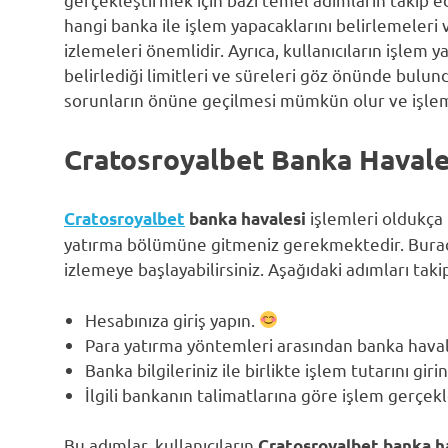
hangi banka ile işlem yapacaklarını belirlemeleri 
izlemeleri önemlidir. Ayrıca, kullanıcıların işlem
belirlediği limitleri ve süreleri göz önünde bulund
sorunların önüne geçilmesi mümkün olur ve işlem 
Cratosroyalbet Banka Havales
işlemleri oldukça b
Cratosroyalbet
banka havalesi
yatırma bölümüne gitmeniz gerekmektedir. Burada
izlemeye başlayabilirsiniz. Aşağıdaki adımları taki
Hesabınıza giriş yapın.
Para yatırma yöntemleri arasından banka havale
Banka bilgileriniz ile birlikte işlem tutarını girin
İlgili bankanın talimatlarına göre işlem gerçekl
Bu adımlar, kullanıcıların
Cratosroyalbet banka h