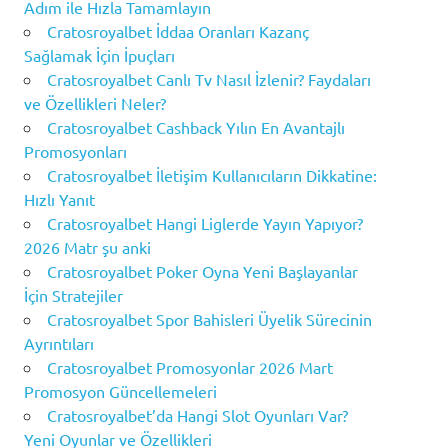
Adım ile Hızla Tamamlayın
Cratosroyalbet İddaa Oranları Kazanç
Sağlamak İçin İpuçları
Cratosroyalbet Canlı Tv Nasıl İzlenir? Faydaları
ve Özellikleri Neler?
Cratosroyalbet Cashback Yılın En Avantajlı
Promosyonları
Cratosroyalbet İletişim Kullanıcıların Dikkatine:
Hızlı Yanıt
Cratosroyalbet Hangi Liglerde Yayın Yapıyor?
2026 Matr şu anki
Cratosroyalbet Poker Oyna Yeni Başlayanlar
İçin Stratejiler
Cratosroyalbet Spor Bahisleri Üyelik Sürecinin
Ayrıntıları
Cratosroyalbet Promosyonlar 2026 Mart
Promosyon Güncellemeleri
Cratosroyalbet’da Hangi Slot Oyunları Var?
Yeni Oyunlar ve Özellikleri