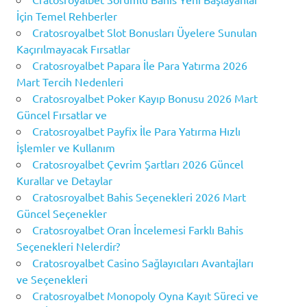
İçin Temel Rehberler
Cratosroyalbet Slot Bonusları Üyelere Sunulan
Kaçırılmayacak Fırsatlar
Cratosroyalbet Papara İle Para Yatırma 2026
Mart Tercih Nedenleri
Cratosroyalbet Poker Kayıp Bonusu 2026 Mart
Güncel Fırsatlar ve
Cratosroyalbet Payfix İle Para Yatırma Hızlı
İşlemler ve Kullanım
Cratosroyalbet Çevrim Şartları 2026 Güncel
Kurallar ve Detaylar
Cratosroyalbet Bahis Seçenekleri 2026 Mart
Güncel Seçenekler
Cratosroyalbet Oran İncelemesi Farklı Bahis
Seçenekleri Nelerdir?
Cratosroyalbet Casino Sağlayıcıları Avantajları
ve Seçenekleri
Cratosroyalbet Monopoly Oyna Kayıt Süreci ve