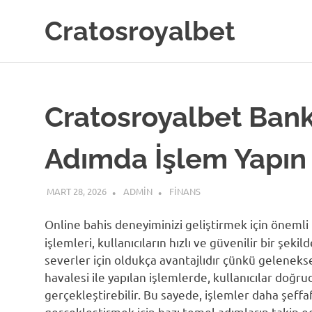
Skip
Cratosroyalbet
to
content
Cratosroyalbet Bank
Adımda İşlem Yapın
MART 28, 2026
ADMIN
FINANS
Online bahis deneyiminizi geliştirmek için önemli
işlemleri, kullanıcıların hızlı ve güvenilir bir şeki
severler için oldukça avantajlıdır çünkü geleneks
havalesi ile yapılan işlemlerde, kullanıcılar doğru
gerçekleştirebilir. Bu sayede, işlemler daha şeffaf
gerçekleştirmek için bazı temel adımların takip ed