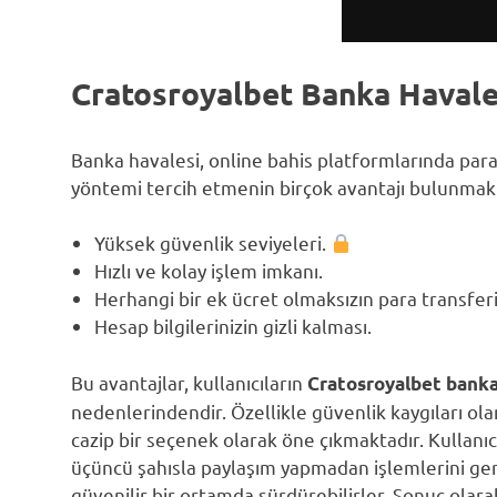
Cratosroyalbet Banka Havales
Banka havalesi, online bahis platformlarında para 
yöntemi tercih etmenin birçok avantajı bulunmakta
Yüksek güvenlik seviyeleri.
Hızlı ve kolay işlem imkanı.
Herhangi bir ek ücret olmaksızın para transferi
Hesap bilgilerinizin gizli kalması.
Bu avantajlar, kullanıcıların
Cratosroyalbet banka
nedenlerindendir. Özellikle güvenlik kaygıları olan
cazip bir seçenek olarak öne çıkmaktadır. Kullanıc
üçüncü şahısla paylaşım yapmadan işlemlerini gerç
güvenilir bir ortamda sürdürebilirler. Sonuç olara