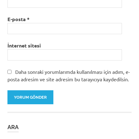
E-posta
*
İnternet sitesi
Daha sonraki yorumlarımda kullanılması için adım, e-
posta adresim ve site adresim bu tarayıcıya kaydedilsin.
ARA