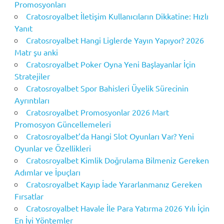
Promosyonları
Cratosroyalbet İletişim Kullanıcıların Dikkatine: Hızlı
Yanıt
Cratosroyalbet Hangi Liglerde Yayın Yapıyor? 2026
Matr şu anki
Cratosroyalbet Poker Oyna Yeni Başlayanlar İçin
Stratejiler
Cratosroyalbet Spor Bahisleri Üyelik Sürecinin
Ayrıntıları
Cratosroyalbet Promosyonlar 2026 Mart
Promosyon Güncellemeleri
Cratosroyalbet’da Hangi Slot Oyunları Var? Yeni
Oyunlar ve Özellikleri
Cratosroyalbet Kimlik Doğrulama Bilmeniz Gereken
Adımlar ve İpuçları
Cratosroyalbet Kayıp İade Yararlanmanız Gereken
Fırsatlar
Cratosroyalbet Havale İle Para Yatırma 2026 Yılı İçin
En İyi Yöntemler