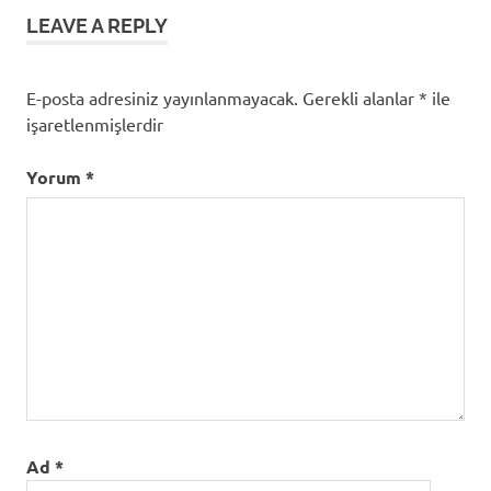
LEAVE A REPLY
E-posta adresiniz yayınlanmayacak.
Gerekli alanlar
*
ile
işaretlenmişlerdir
Yorum
*
Ad
*