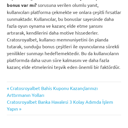
bonus var mı?
sorusuna verilen olumlu yanıt,
kullanıcıları platforma çekmekte ve onlara çeşitli fırsatlar
sunmaktadır. Kullanıcılar, bu bonuslar sayesinde daha
fazla oyun oynama ve kazanç elde etme şansını
artırarak, kendilerini daha motive hissederler.
Cratosroyalbet, kullanıcı memnuniyetini ön planda
tutarak, sunduğu bonus çeşitleri ile oyuncularına sürekli
yenilikler sunmayı hedeflemektedir. Bu da kullanıcıların
platformda daha uzun süre kalmasını ve daha fazla
kazanç elde etmelerini teşvik eden önemli bir faktördür.
Bahis
Previous
Yazı
Cratosroyalbet Bahis Kuponu Kazançlarınızı
Avantajları
Post:
Arttırmanın Yolları
gezinmesi
Çevrimsiz
Next
Cratosroyalbet Banka Havalesi 3 Kolay Adımda İşlem
Bonus
Post:
Yapın
Cratosroyalbet
bonus