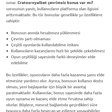
sunar.
Cratosroyalbet çevrimsiz bonus var mı?
sorusunun yanıtı, kullanıcıların platforma olan ilgisini
arttırmaktadır. Bu tür bonuslar genellikle şu özelliklere
sahiptir:
Bonusun anında hesabınıza yüklenmesi
Çevrim şartı olmaması
Çeşitli oyunlarda kullanılabilme imkanı
Kullanıcıların kazançlarını hızlı bir şekilde çekebilmesi
Oyun çeşitliliği sayesinde farklı deneyimler elde
edebilme
Bu özellikler, oyuncuların daha fazla kazanma şansı elde
etmesine yardımcı olur. Ayrıca, bonusun kullanıcı dostu
olması, yeni başlayanlar için büyük bir avantaj
yaratmaktadır. Kullanıcılar, bonus sayesinde daha fazla
oyun oynama ve kazanç elde etme fırsatına sahip
olurlar. Böylece, mevcut bağlantıda geçirdikleri süre
boyunca daha fazla heyecan ve eğlence yaşayabilirler.