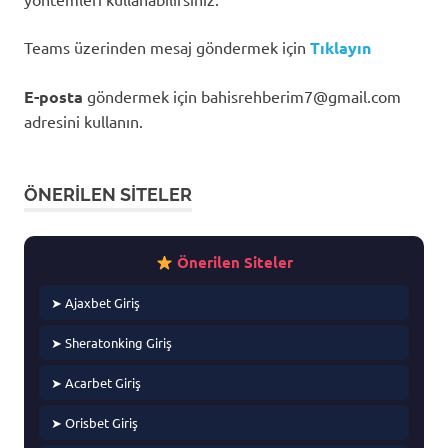
Teams üzerinden mesaj göndermek için
Tıklayın
E-posta
göndermek için
bahisrehberim7@gmail.com
adresini kullanın.
ÖNERILEN SITELER
Önerilen Siteler
➤ Ajaxbet Giriş
➤ Sheratonking Giriş
➤ Acarbet Giriş
➤ Orisbet Giriş