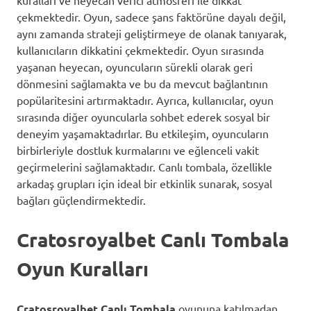
çekmektedir. Oyun, sadece şans faktörüne dayalı değil,
aynı zamanda strateji geliştirmeye de olanak tanıyarak,
kullanıcıların dikkatini çekmektedir. Oyun sırasında
yaşanan heyecan, oyuncuların sürekli olarak geri
dönmesini sağlamakta ve bu da mevcut bağlantının
popülaritesini artırmaktadır. Ayrıca, kullanıcılar, oyun
sırasında diğer oyuncularla sohbet ederek sosyal bir
deneyim yaşamaktadırlar. Bu etkileşim, oyuncuların
birbirleriyle dostluk kurmalarını ve eğlenceli vakit
geçirmelerini sağlamaktadır. Canlı tombala, özellikle
arkadaş grupları için ideal bir etkinlik sunarak, sosyal
bağları güçlendirmektedir.
Cratosroyalbet Canlı Tombala
Oyun Kuralları
Cratosroyalbet Canlı Tombala
oyununa katılmadan