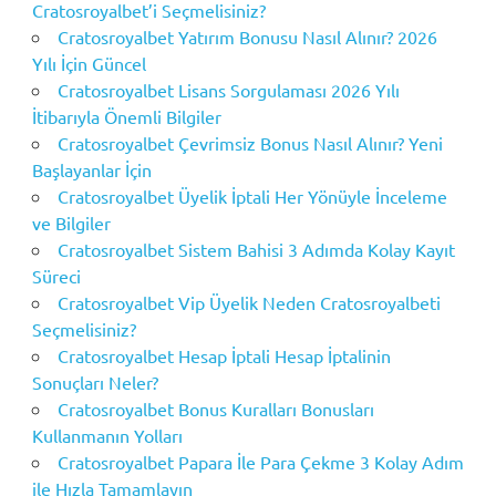
Cratosroyalbet’i Seçmelisiniz?
Cratosroyalbet Yatırım Bonusu Nasıl Alınır? 2026
Yılı İçin Güncel
Cratosroyalbet Lisans Sorgulaması 2026 Yılı
İtibarıyla Önemli Bilgiler
Cratosroyalbet Çevrimsiz Bonus Nasıl Alınır? Yeni
Başlayanlar İçin
Cratosroyalbet Üyelik İptali Her Yönüyle İnceleme
ve Bilgiler
Cratosroyalbet Sistem Bahisi 3 Adımda Kolay Kayıt
Süreci
Cratosroyalbet Vip Üyelik Neden Cratosroyalbeti
Seçmelisiniz?
Cratosroyalbet Hesap İptali Hesap İptalinin
Sonuçları Neler?
Cratosroyalbet Bonus Kuralları Bonusları
Kullanmanın Yolları
Cratosroyalbet Papara İle Para Çekme 3 Kolay Adım
ile Hızla Tamamlayın