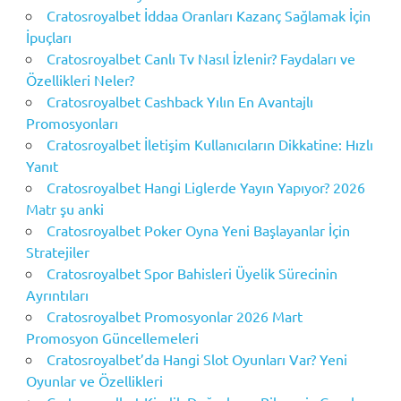
Cratosroyalbet İddaa Oranları Kazanç Sağlamak İçin
İpuçları
Cratosroyalbet Canlı Tv Nasıl İzlenir? Faydaları ve
Özellikleri Neler?
Cratosroyalbet Cashback Yılın En Avantajlı
Promosyonları
Cratosroyalbet İletişim Kullanıcıların Dikkatine: Hızlı
Yanıt
Cratosroyalbet Hangi Liglerde Yayın Yapıyor? 2026
Matr şu anki
Cratosroyalbet Poker Oyna Yeni Başlayanlar İçin
Stratejiler
Cratosroyalbet Spor Bahisleri Üyelik Sürecinin
Ayrıntıları
Cratosroyalbet Promosyonlar 2026 Mart
Promosyon Güncellemeleri
Cratosroyalbet’da Hangi Slot Oyunları Var? Yeni
Oyunlar ve Özellikleri