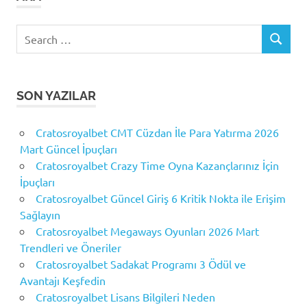
Search
SEARCH
for:
SON YAZILAR
Cratosroyalbet CMT Cüzdan İle Para Yatırma 2026
Mart Güncel İpuçları
Cratosroyalbet Crazy Time Oyna Kazançlarınız İçin
İpuçları
Cratosroyalbet Güncel Giriş 6 Kritik Nokta ile Erişim
Sağlayın
Cratosroyalbet Megaways Oyunları 2026 Mart
Trendleri ve Öneriler
Cratosroyalbet Sadakat Programı 3 Ödül ve
Avantajı Keşfedin
Cratosroyalbet Lisans Bilgileri Neden