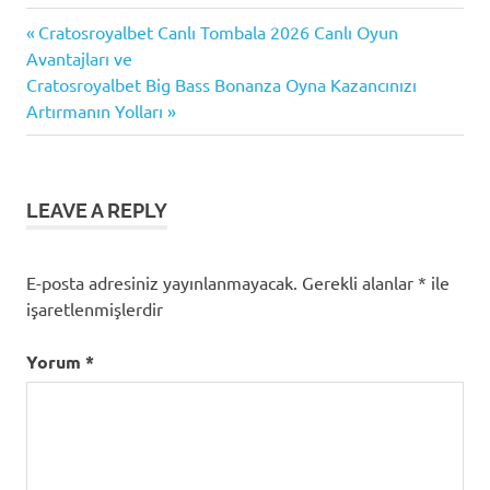
Çevrimiçi
Previous
Yazı
Cratosroyalbet Canlı Tombala 2026 Canlı Oyun
Bahis
Post:
Avantajları ve
gezinmesi
Oyun
Next
Cratosroyalbet Big Bass Bonanza Oyna Kazancınızı
stratejileri
Post:
Artırmanın Yolları
Sosyal
medya
etkileşimi
LEAVE A REPLY
E-posta adresiniz yayınlanmayacak.
Gerekli alanlar
*
ile
işaretlenmişlerdir
Yorum
*