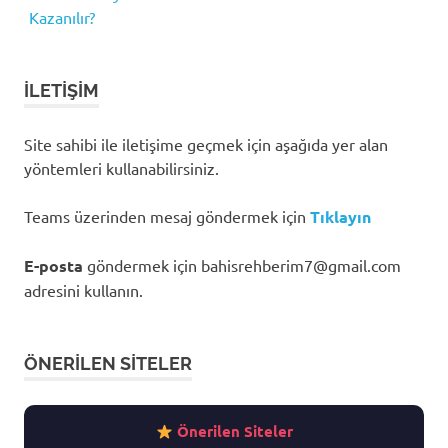
Kazanılır?
İLETIŞIM
Site sahibi ile iletişime geçmek için aşağıda yer alan
yöntemleri kullanabilirsiniz.
Teams üzerinden mesaj göndermek için
Tıklayın
E-posta
göndermek için
bahisrehberim7@gmail.com
adresini kullanın.
ÖNERILEN SITELER
Önerilen Siteler