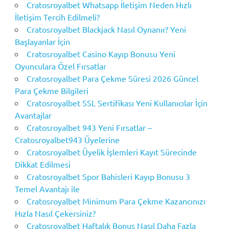
Cratosroyalbet Whatsapp İletişim Neden Hızlı
İletişim Tercih Edilmeli?
Cratosroyalbet Blackjack Nasıl Oynanır? Yeni
Başlayanlar İçin
Cratosroyalbet Casino Kayıp Bonusu Yeni
Oyunculara Özel Fırsatlar
Cratosroyalbet Para Çekme Süresi 2026 Güncel
Para Çekme Bilgileri
Cratosroyalbet SSL Sertifikası Yeni Kullanıcılar İçin
Avantajlar
Cratosroyalbet 943 Yeni Fırsatlar –
Cratosroyalbet943 Üyelerine
Cratosroyalbet Üyelik İşlemleri Kayıt Sürecinde
Dikkat Edilmesi
Cratosroyalbet Spor Bahisleri Kayıp Bonusu 3
Temel Avantajı ile
Cratosroyalbet Minimum Para Çekme Kazancınızı
Hızla Nasıl Çekersiniz?
Cratosroyalbet Haftalık Bonus Nasıl Daha Fazla