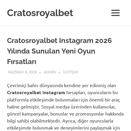
Skip
to
Cratosroyalbet
MENU
content
Cratosroyalbet Instagram 2026
Yılında Sunulan Yeni Oyun
Fırsatları
HAZIRAN 8, 2026
ADMIN
İLETIŞIM
Çevrimiçi bahis dünyasında kendine yer edinmiş olan
Cratosroyalbet Instagram
hesapları, oyuncuların bu
platformla etkileşimde bulunmaları için önemli bir araç
haline gelmiştir. Sosyal medya üzerinden kullanıcılar,
güncel kampanyalar, bonuslar ve promosyonlar hakkında
bilgi sahibi olabilmektedir. Ayrıca, diğer oyuncularla
etkileşimde bulunmak ve deneyimlerini paylaşmak için