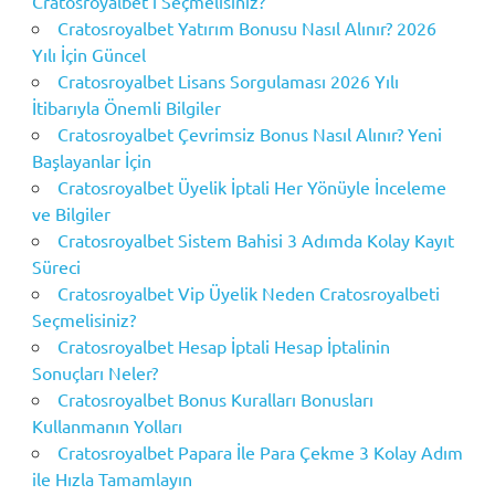
Cratosroyalbet’i Seçmelisiniz?
Cratosroyalbet Yatırım Bonusu Nasıl Alınır? 2026
Yılı İçin Güncel
Cratosroyalbet Lisans Sorgulaması 2026 Yılı
İtibarıyla Önemli Bilgiler
Cratosroyalbet Çevrimsiz Bonus Nasıl Alınır? Yeni
Başlayanlar İçin
Cratosroyalbet Üyelik İptali Her Yönüyle İnceleme
ve Bilgiler
Cratosroyalbet Sistem Bahisi 3 Adımda Kolay Kayıt
Süreci
Cratosroyalbet Vip Üyelik Neden Cratosroyalbeti
Seçmelisiniz?
Cratosroyalbet Hesap İptali Hesap İptalinin
Sonuçları Neler?
Cratosroyalbet Bonus Kuralları Bonusları
Kullanmanın Yolları
Cratosroyalbet Papara İle Para Çekme 3 Kolay Adım
ile Hızla Tamamlayın