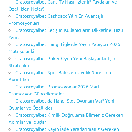
Cratosroyalbet Canlı Tv Nasıl İzlenir? Faydaları ve
Özellikleri Neler?
Cratosroyalbet Cashback Yılın En Avantajlı
Promosyonları
Cratosroyalbet İletişim Kullanıcıların Dikkatine: Hızlı
Yanıt
Cratosroyalbet Hangi Liglerde Yayın Yapıyor? 2026
Matr şu anki
Cratosroyalbet Poker Oyna Yeni Başlayanlar İçin
Stratejiler
Cratosroyalbet Spor Bahisleri Üyelik Sürecinin
Ayrıntıları
Cratosroyalbet Promosyonlar 2026 Mart
Promosyon Güncellemeleri
Cratosroyalbet’da Hangi Slot Oyunları Var? Yeni
Oyunlar ve Özellikleri
Cratosroyalbet Kimlik Doğrulama Bilmeniz Gereken
Adımlar ve İpuçları
Cratosroyalbet Kayıp İade Yararlanmanız Gereken