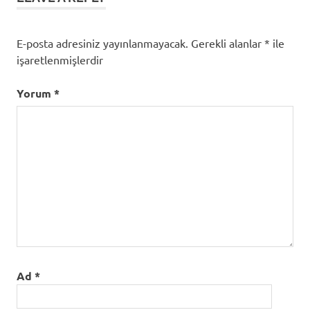
E-posta adresiniz yayınlanmayacak.
Gerekli alanlar
*
ile
işaretlenmişlerdir
Yorum
*
Ad
*