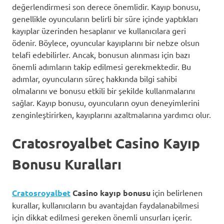
değerlendirmesi son derece önemlidir. Kayıp bonusu,
genellikle oyuncuların belirli bir süre içinde yaptıkları
kayıplar üzerinden hesaplanır ve kullanıcılara geri
ödenir. Böylece, oyuncular kayıplarını bir nebze olsun
telafi edebilirler. Ancak, bonusun alınması için bazı
önemli adımların takip edilmesi gerekmektedir. Bu
adımlar, oyuncuların süreç hakkında bilgi sahibi
olmalarını ve bonusu etkili bir şekilde kullanmalarını
sağlar. Kayıp bonusu, oyuncuların oyun deneyimlerini
zenginleştirirken, kayıplarını azaltmalarına yardımcı olur.
Cratosroyalbet Casino Kayıp
Bonusu Kuralları
Cratosroyalbet
Casino kayıp bonusu
için belirlenen
kurallar, kullanıcıların bu avantajdan faydalanabilmesi
için dikkat edilmesi gereken önemli unsurları içerir.