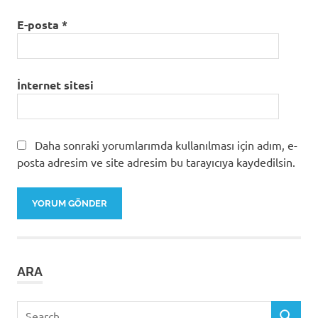
E-posta
*
İnternet sitesi
Daha sonraki yorumlarımda kullanılması için adım, e-
posta adresim ve site adresim bu tarayıcıya kaydedilsin.
ARA
Search