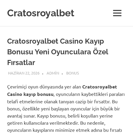
Skip
to
Cratosroyalbet
MENU
content
Cratosroyalbet Casino Kayıp
Bonusu Yeni Oyunculara Özel
Fırsatlar
HAZIRAN 22, 2026
ADMIN
BONUS
Çevrimiçi oyun dünyasında yer alan
Cratosroyalbet
Casino kayıp bonusu
, oyuncuların kaybettikleri paraları
telafi etmelerine olanak tanıyan cazip bir fırsattır. Bu
bonus, özellikle yeni başlayan oyuncular için büyük bir
avantaj sunar. Kayıp bonusu, belirli koşulları yerine
getiren kullanıcılara verilmektedir. Bu nedenle,
oyuncuların kayıplarını minimize etmek adına bu fırsatı