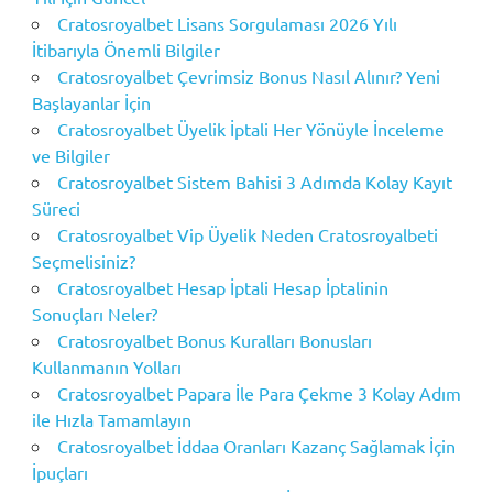
Cratosroyalbet Lisans Sorgulaması 2026 Yılı
İtibarıyla Önemli Bilgiler
Cratosroyalbet Çevrimsiz Bonus Nasıl Alınır? Yeni
Başlayanlar İçin
Cratosroyalbet Üyelik İptali Her Yönüyle İnceleme
ve Bilgiler
Cratosroyalbet Sistem Bahisi 3 Adımda Kolay Kayıt
Süreci
Cratosroyalbet Vip Üyelik Neden Cratosroyalbeti
Seçmelisiniz?
Cratosroyalbet Hesap İptali Hesap İptalinin
Sonuçları Neler?
Cratosroyalbet Bonus Kuralları Bonusları
Kullanmanın Yolları
Cratosroyalbet Papara İle Para Çekme 3 Kolay Adım
ile Hızla Tamamlayın
Cratosroyalbet İddaa Oranları Kazanç Sağlamak İçin
İpuçları