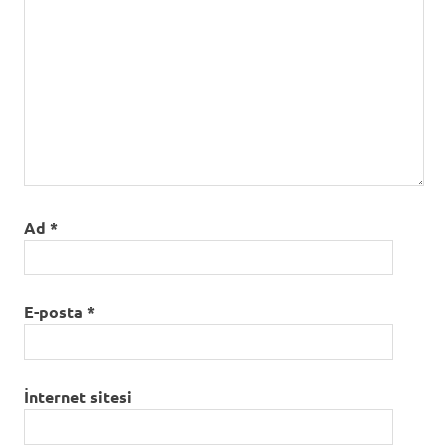
Ad
*
E-posta
*
İnternet sitesi