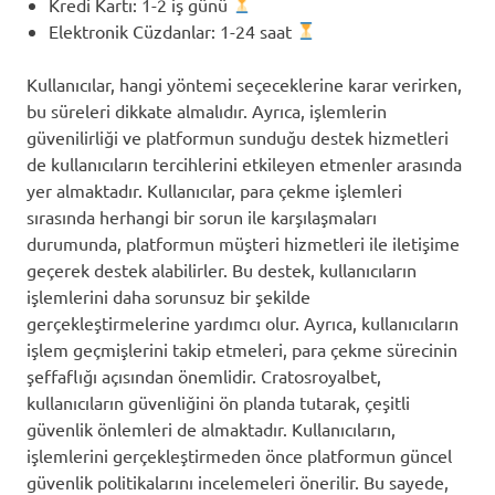
Kredi Kartı: 1-2 iş günü
Elektronik Cüzdanlar: 1-24 saat
Kullanıcılar, hangi yöntemi seçeceklerine karar verirken,
bu süreleri dikkate almalıdır. Ayrıca, işlemlerin
güvenilirliği ve platformun sunduğu destek hizmetleri
de kullanıcıların tercihlerini etkileyen etmenler arasında
yer almaktadır. Kullanıcılar, para çekme işlemleri
sırasında herhangi bir sorun ile karşılaşmaları
durumunda, platformun müşteri hizmetleri ile iletişime
geçerek destek alabilirler. Bu destek, kullanıcıların
işlemlerini daha sorunsuz bir şekilde
gerçekleştirmelerine yardımcı olur. Ayrıca, kullanıcıların
işlem geçmişlerini takip etmeleri, para çekme sürecinin
şeffaflığı açısından önemlidir. Cratosroyalbet,
kullanıcıların güvenliğini ön planda tutarak, çeşitli
güvenlik önlemleri de almaktadır. Kullanıcıların,
işlemlerini gerçekleştirmeden önce platformun güncel
güvenlik politikalarını incelemeleri önerilir. Bu sayede,