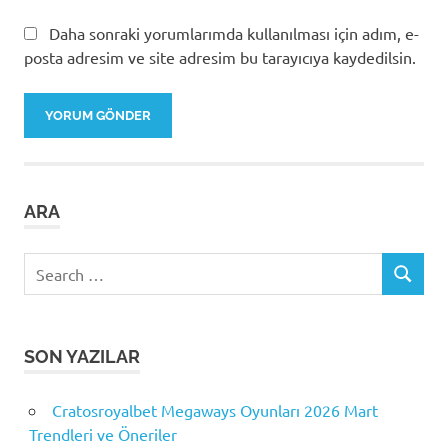
Daha sonraki yorumlarımda kullanılması için adım, e-
posta adresim ve site adresim bu tarayıcıya kaydedilsin.
ARA
Search
SEARCH
for:
SON YAZILAR
Cratosroyalbet Megaways Oyunları 2026 Mart
Trendleri ve Öneriler