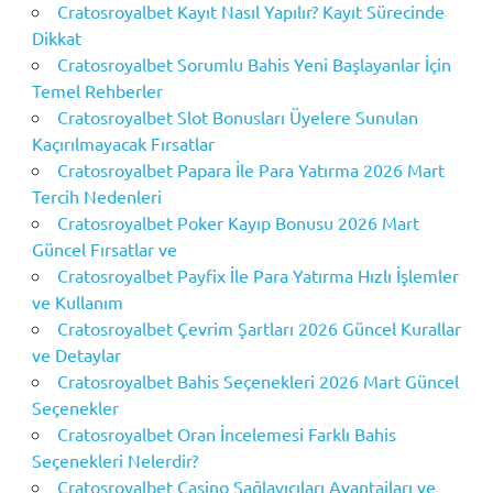
Cratosroyalbet Kayıt Nasıl Yapılır? Kayıt Sürecinde
Dikkat
Cratosroyalbet Sorumlu Bahis Yeni Başlayanlar İçin
Temel Rehberler
Cratosroyalbet Slot Bonusları Üyelere Sunulan
Kaçırılmayacak Fırsatlar
Cratosroyalbet Papara İle Para Yatırma 2026 Mart
Tercih Nedenleri
Cratosroyalbet Poker Kayıp Bonusu 2026 Mart
Güncel Fırsatlar ve
Cratosroyalbet Payfix İle Para Yatırma Hızlı İşlemler
ve Kullanım
Cratosroyalbet Çevrim Şartları 2026 Güncel Kurallar
ve Detaylar
Cratosroyalbet Bahis Seçenekleri 2026 Mart Güncel
Seçenekler
Cratosroyalbet Oran İncelemesi Farklı Bahis
Seçenekleri Nelerdir?
Cratosroyalbet Casino Sağlayıcıları Avantajları ve