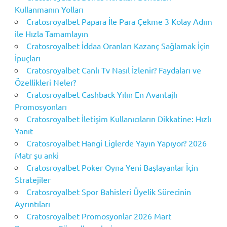
Kullanmanın Yolları
Cratosroyalbet Papara İle Para Çekme 3 Kolay Adım
ile Hızla Tamamlayın
Cratosroyalbet İddaa Oranları Kazanç Sağlamak İçin
İpuçları
Cratosroyalbet Canlı Tv Nasıl İzlenir? Faydaları ve
Özellikleri Neler?
Cratosroyalbet Cashback Yılın En Avantajlı
Promosyonları
Cratosroyalbet İletişim Kullanıcıların Dikkatine: Hızlı
Yanıt
Cratosroyalbet Hangi Liglerde Yayın Yapıyor? 2026
Matr şu anki
Cratosroyalbet Poker Oyna Yeni Başlayanlar İçin
Stratejiler
Cratosroyalbet Spor Bahisleri Üyelik Sürecinin
Ayrıntıları
Cratosroyalbet Promosyonlar 2026 Mart